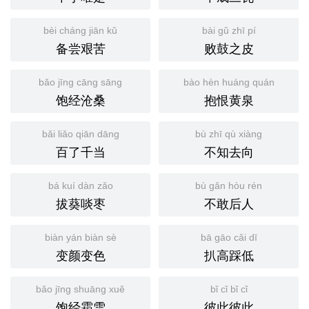
bèi cháng jiān kǔ
bài gǔ zhī pí
备尝艰苦
败鼓之皮
bǎo jīng cāng sāng
bào hèn huáng quán
饱经沧桑
抱恨黄泉
bǎi liǎo qiān dāng
bù zhī qù xiàng
百了千当
不知去向
bá kuí dàn zǎo
bù gǎn hòu rén
拔葵啖枣
不敢后人
biàn yán biàn sè
bā gāo cǎi dī
变颜变色
扒高踩低
bǎo jīng shuāng xuě
bǐ cǐ bǐ cǐ
饱经霜雪
彼此彼此