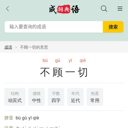
成语
不顾一切的意思
bù
gù
yī
qiè
不顾一切
结构
感情
字数
年代
热度
动宾式
中性
四字
近代
常用
拼音
bù gù yī qiè
注音
ㄅㄨˋ ㄍㄨˋ 一 ㄑ一ㄝˋ