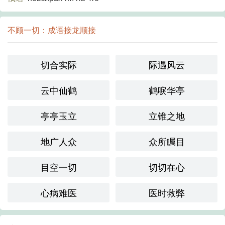
不顾一切：成语接龙顺接
切合实际
际遇风云
云中仙鹤
鹤唳华亭
亭亭玉立
立锥之地
地广人众
众所瞩目
目空一切
切切在心
心病难医
医时救弊