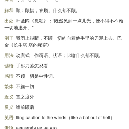
解释
顾：顾惜，眷顾。什么都不顾。
出处
叶圣陶《孤独》：“既然见到一点儿光，便不得不不顾
一切地逃开。”
例子
我闭上眼睛，不顾一切的向着他手里的刀迎上去。巴
金《长生塔·塔的秘密》
用法
动宾式；作谓语、状语；比喻什么都不顾。
谜语
手起刀落怎忍看
感情
不顾一切是中性词。
繁体
不顧一切
近义
置之度外
反义
瞻前顾后
英语
fling caution to the winds（like a bat out of hell）
俄语
невзирáя ни на что