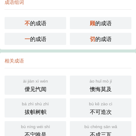
成语组词
的成语
的成语
不
顾
的成语
的成语
一
切
相关成语
ài jiàn xì wén
ào huǐ mò jí
僾见忾闻
懊悔莫及
bá zhì shù zhì
bù kě zào cì
拔帜树帜
不可造次
bù níng wéi shì
bù chéng sān wǎ
不宁唯是
不成三瓦