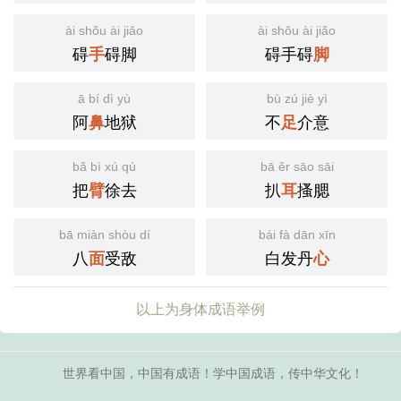
ài shǒu ài jiǎo
ài shǒu ài jiǎo
碍
碍脚
碍手碍
手
脚
ā bí dì yù
bù zú jiè yì
阿
地狱
不
介意
鼻
足
bǎ bì xú qù
bā ěr sāo sāi
把
徐去
扒
搔腮
臂
耳
bā miàn shòu dí
bái fà dān xīn
八
受敌
白发丹
面
心
以上为身体成语举例
世界看中国，中国有成语！学中国成语，传中华文化！