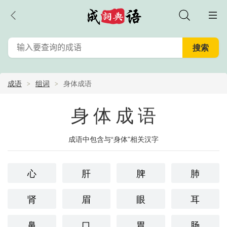
成语
组词
身体成语
身体成语
成语中包含与“身体”相关汉字
心
肝
脾
肺
肾
眉
眼
耳
鼻
口
胃
肠