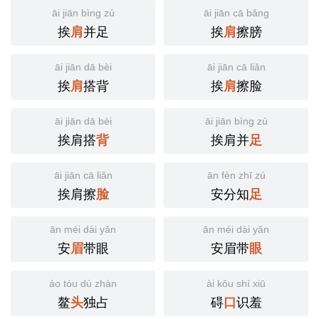
āi jiān bìng zú
āi jiān cā bǎng
挨
并足
挨
擦膀
肩
肩
āi jiān dā bèi
āi jiān cā liǎn
挨
搭背
挨
擦脸
肩
肩
āi jiān dā bèi
āi jiān bìng zú
挨肩搭
挨肩并
背
足
āi jiān cā liǎn
ān fèn zhī zú
挨肩擦
安分知
脸
足
ān méi dài yǎn
ān méi dài yǎn
安
带眼
安眉带
眉
眼
áo tóu dú zhàn
ài kǒu shí xiū
鳌
独占
碍
识羞
头
口