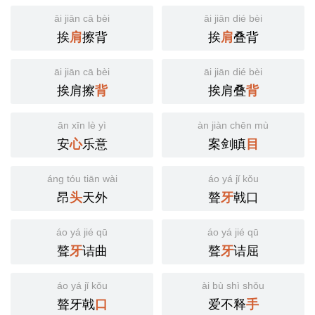
āi jiān cā bèi
āi jiān dié bèi
挨
擦背
挨
叠背
肩
肩
āi jiān cā bèi
āi jiān dié bèi
挨肩擦
挨肩叠
背
背
ān xīn lè yì
àn jiàn chēn mù
安
乐意
案剑瞋
心
目
áng tóu tiān wài
áo yá jǐ kǒu
昂
天外
聱
戟口
头
牙
áo yá jié qū
áo yá jié qū
聱
诘曲
聱
诘屈
牙
牙
áo yá jǐ kǒu
ài bù shì shǒu
聱牙戟
爱不释
口
手