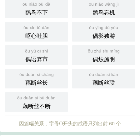
ōu niǎo bù xià
ōu niǎo wàng jī
鸥鸟不下
鸥鸟忘机
ǒu xīn tǔ dǎn
ǒu yǐng dú yóu
呕心吐胆
偶影独游
ǒu yǔ qì shì
ǒu zhú shī míng
偶语弃市
偶烛施明
ǒu duàn sī cháng
ǒu duàn sī lián
藕断丝长
藕断丝联
ǒu duàn sī bù duàn
藕断丝不断
因篇幅关系，字母O开头的成语只列出前 60 个