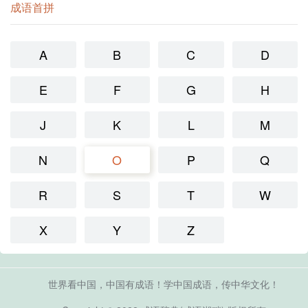
成语首拼
A
B
C
D
E
F
G
H
J
K
L
M
N
O
P
Q
R
S
T
W
X
Y
Z
世界看中国，中国有成语！学中国成语，传中华文化！