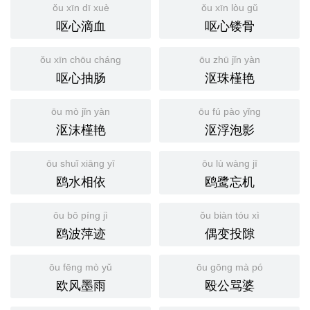
ǒu xīn dī xuè
ǒu xīn lòu gǔ
呕心滴血
呕心镂骨
ǒu xīn chōu cháng
ōu zhū jǐn yàn
呕心抽肠
沤珠槿艳
ōu mò jǐn yàn
ōu fú pào yǐng
沤沫槿艳
沤浮泡影
ōu shuǐ xiāng yī
ōu lù wàng jī
鸥水相依
鸥鹭忘机
ōu bō píng jì
ǒu biàn tóu xì
鸥波萍迹
偶变投隙
ōu fēng mò yǔ
ōu gōng mà pó
欧风墨雨
殴公骂婆