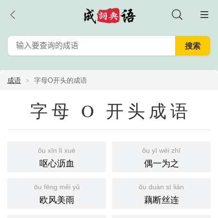
成语
字母O开头的成语
字母 O 开头成语
ǒu xīn lì xuè
ǒu yī wéi zhī
呕心沥血
偶一为之
ōu fēng měi yǔ
ǒu duàn sī lián
欧风美雨
藕断丝连