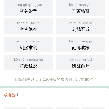
kōng gǔ qióng yīn
kè kǔ zuān yán
空谷跫音
刻苦钻研
kōng gǔ jué jīn
kè hú bù chéng
空古绝今
刻鹄不成
kè chuán qiú jiàn
kè bó chéng jiā
刻船求剑
刻薄成家
kē zhèng měng hǔ
kǎi xuán ér guī
苛政猛虎
凯旋而归
因篇幅关系，字母K开头的成语只列出前 60 个
成语首拼