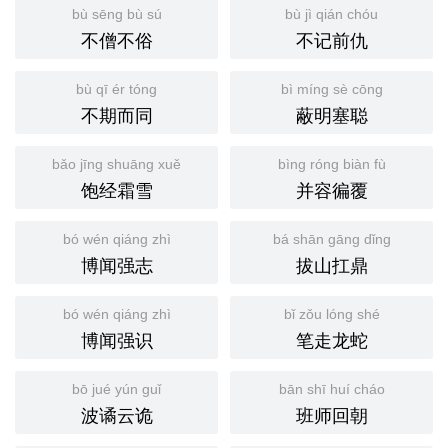
bù sēng bù sú
bù jì qián chóu
不僧不俗
不记前仇
bù qī ér tóng
bì míng sè cōng
不期而同
蔽明塞聪
bǎo jīng shuāng xuě
bìng róng biàn fù
饱经霜雪
并容徧覆
bó wén qiáng zhì
bá shān gāng dǐng
博闻强志
拔山扛鼎
bó wén qiáng zhì
bǐ zǒu lóng shé
博闻强识
笔走龙蛇
bō jué yún guǐ
bān shī huí cháo
波谲云诡
班师回朝