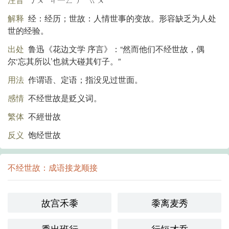
解释
经：经历；世故：人情世事的变故。形容缺乏为人处
世的经验。
出处
鲁迅《花边文学 序言》：“然而他们不经世故，偶
尔‘忘其所以’也就大碰其钉子。”
用法
作谓语、定语；指没见过世面。
感情
不经世故是贬义词。
繁体
不經丗故
反义
饱经世故
不经世故：成语接龙顺接
故宫禾黍
黍离麦秀
秀出班行
行短才乔