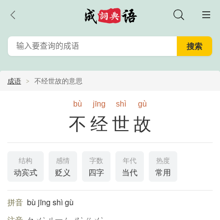
成语
不经世故的意思
bù
jīng
shì
gù
不经世故
结构
感情
字数
年代
热度
动宾式
贬义
四字
当代
常用
拼音
bù jīng shì gù
注音
ㄅㄨˋ ㄐ一ㄥ ㄕˋ ㄍㄨˋ