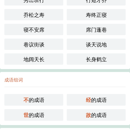
乔松之寿
寿终正寝
寝不安席
席门蓬巷
巷议街谈
谈天说地
地阔天长
长身鹤立
成语组词
的成语
的成语
不
经
的成语
的成语
世
故