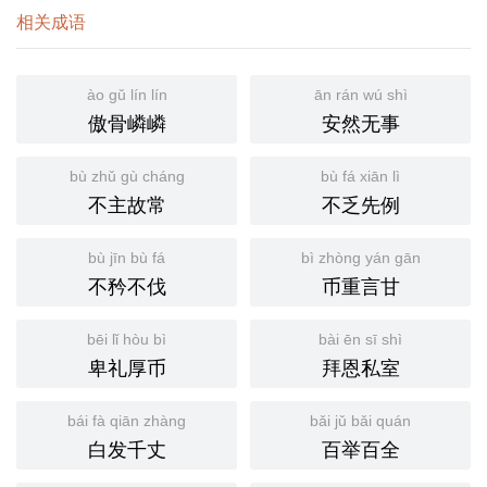
相关成语
ào gǔ lín lín
ān rán wú shì
傲骨嶙嶙
安然无事
bù zhǔ gù cháng
bù fá xiān lì
不主故常
不乏先例
bù jīn bù fá
bì zhòng yán gān
不矜不伐
币重言甘
bēi lǐ hòu bì
bài ēn sī shì
卑礼厚币
拜恩私室
bái fà qiān zhàng
bǎi jǔ bǎi quán
白发千丈
百举百全