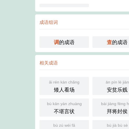
成语组词
的成语
的成语
调
查
相关成语
ǎi rén kàn chǎng
ān pín lè jiàn
矮人看场
安贫乐贱
bù kān yán zhuàng
bài jiàng fēng 
不堪言状
拜将封侯
bù zú wéi fǎ
bù jià bù sè