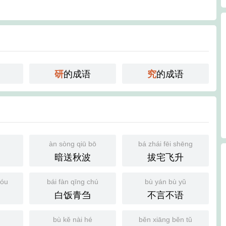
的成语
的成语
研
究
àn sòng qiū bō
bá zhái fēi shēng
暗送秋波
拔宅飞升
hóu
bái fàn qīng chú
bù yán bù yǔ
白饭青刍
不言不语
bù kě nài hé
běn xiāng běn tǔ