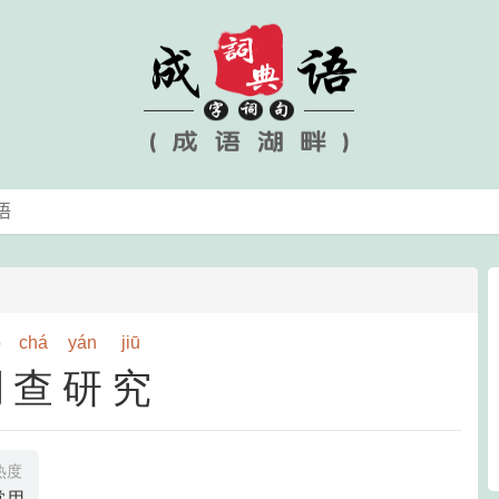
o
chá
yán
jiū
调查研究
热度
常用