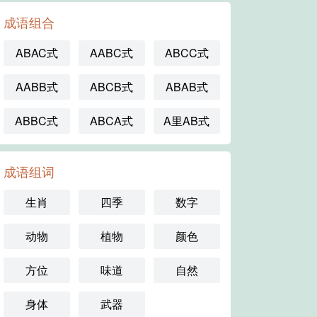
成语组合
ABAC式
AABC式
ABCC式
AABB式
ABCB式
ABAB式
ABBC式
ABCA式
A里AB式
成语组词
生肖
四季
数字
动物
植物
颜色
方位
味道
自然
身体
武器