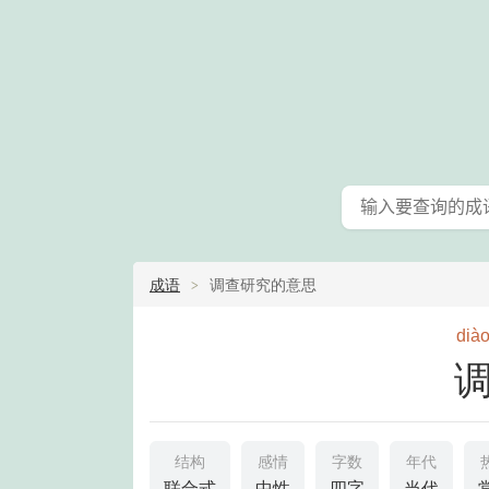
成语
调查研究的意思
dià
结构
感情
字数
年代
联合式
中性
四字
当代