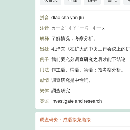
拼音
diào chá yán jiū
注音
ㄉ一ㄠˋ ㄔㄚˊ 一ㄢˊ ㄐ一ㄡ
解释
了解情况，考察分析。
出处
毛泽东《在扩大的中央工作会议上的讲
例子
我们要充分调查研究之后才能下结论
用法
作主语、谓语、宾语；指考察分析。
感情
调查研究是中性词。
繁体
調查研究
英语
investigate and research
调查研究：成语接龙顺接