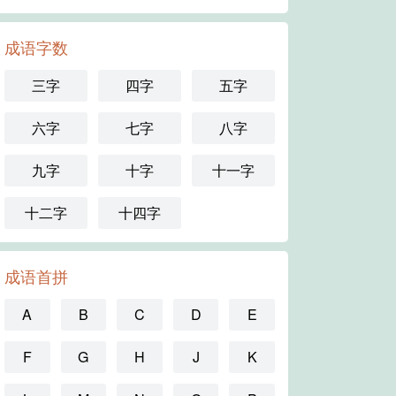
成语字数
三字
四字
五字
六字
七字
八字
九字
十字
十一字
十二字
十四字
成语首拼
A
B
C
D
E
F
G
H
J
K