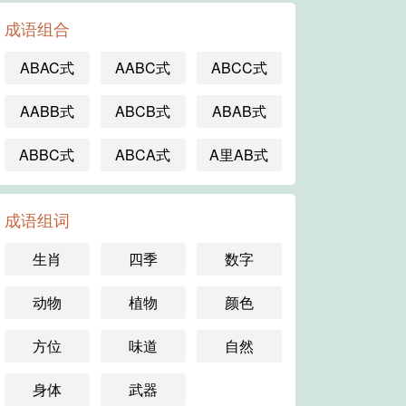
成语组合
ABAC式
AABC式
ABCC式
AABB式
ABCB式
ABAB式
ABBC式
ABCA式
A里AB式
成语组词
生肖
四季
数字
动物
植物
颜色
方位
味道
自然
身体
武器