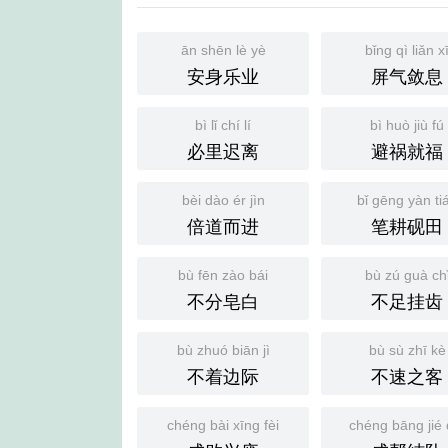
ān shēn lè yè
bǐng qì liǎn x
安身乐业
屏气敛息
bì lǐ chí lí
bì huò jiù fú
必里迟离
避祸就福
bèi dào ér jìn
bǐ gēng yàn ti
倍道而进
笔耕砚田
bù fēn zào bái
bù zú guà ch
不分皂白
不足挂齿
bù zhuó biān jì
bù sù zhī kè
不着边际
不速之客
chéng bài xīng fèi
chéng bāng jié 