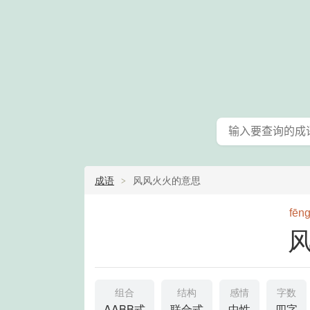
成语
风风火火的意思
fēn
组合
结构
感情
字数
AABB式
联合式
中性
四字