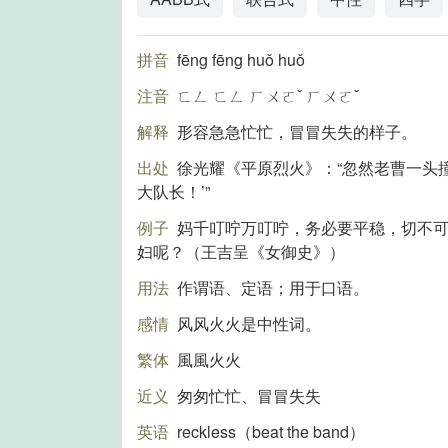
拼音
fēng fēng huǒ huǒ
注音
ㄈㄥ ㄈㄥ ㄏㄨㄛˇ ㄏㄨㄛˇ
解释
形容急急忙忙，冒冒失失的样子。
出处
徐光耀《平原烈火》：“忽然老曹一头
大队长！’”
例子
妈千叮咛万叮咛，务必要平稳，切不
妇呢？（王吉呈《女御史》）
用法
作谓语、定语；用于口语。
感情
风风火火是中性词。
繁体
風風火火
近义
匆匆忙忙、冒冒失失
英语
reckless（beat the band）