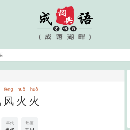
g
fēng
huǒ
huǒ
风风火火
年代
热度
当代
常用