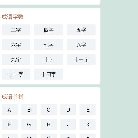
成语字数
三字
四字
五字
六字
七字
八字
九字
十字
十一字
十二字
十四字
成语首拼
A
B
C
D
E
F
G
H
J
K