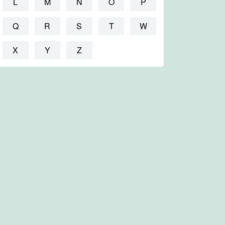
L
M
N
O
P
Q
R
S
T
W
X
Y
Z