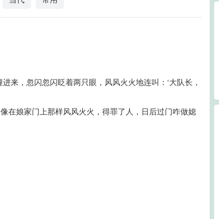
撞进来，忽闪忽闪眨着两只眼，风风火火地连叫：‘大队长，
可像在娘家门上那样风风火火，得罪了人，日后过门咋做媳