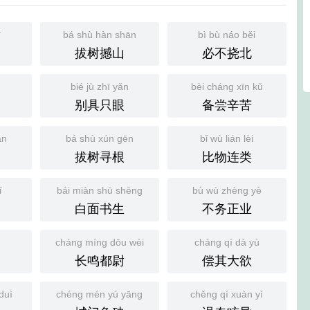
ī
bá shù hàn shān
bì bù náo běi
拔树撼山
必不挠北
bié jù zhī yǎn
bèi cháng xīn kǔ
别具只眼
备尝辛苦
án
bá shù xún gēn
bǐ wù lián lèi
拔树寻根
比物连类
ǐ
bái miàn shū shēng
bù wù zhèng yè
白面书生
不务正业
cháng míng dōu wèi
cháng qí dà yù
长鸣都尉
偿其大欲
duì
chéng mén yú yāng
chěng qí xuàn yì