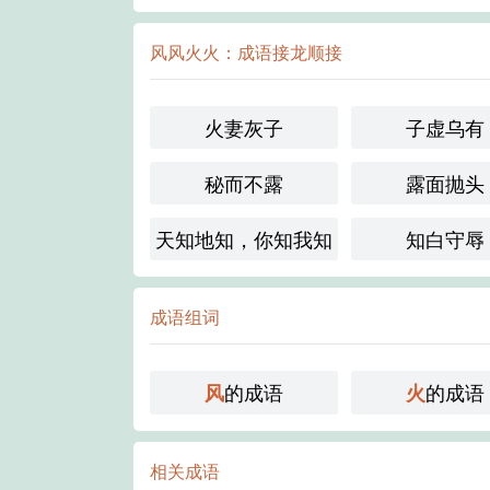
风风火火：成语接龙顺接
火妻灰子
子虚乌有
秘而不露
露面抛头
天知地知，你知我知
知白守辱
成语组词
的成语
的成语
风
火
相关成语