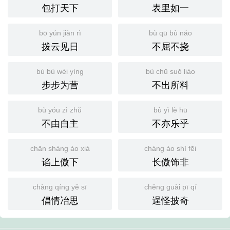
包打天下
表里如一
bō yún jiàn rì
bù qū bù náo
拨云见日
不屈不挠
bù bù wéi yíng
bù chū suǒ liào
步步为营
不出所料
bù yóu zì zhǔ
bù yì lè hū
不由自主
不亦乐乎
chǎn shàng ào xià
cháng ào shì fēi
谄上傲下
长傲饰非
chàng qíng yě sī
chěng guài pī qí
倡情冶思
逞怪披奇