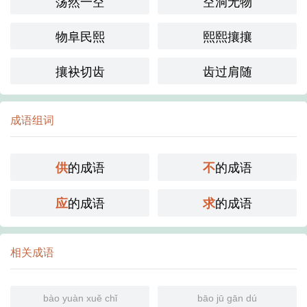
荡然一空
空洞无物
物阜民熙
熙熙攘攘
攘袂切齿
齿过肩随
成语组词
的成语
的成语
供
不
的成语
的成语
应
求
相关成语
bào yuàn xuě chǐ
bāo jū gān dú