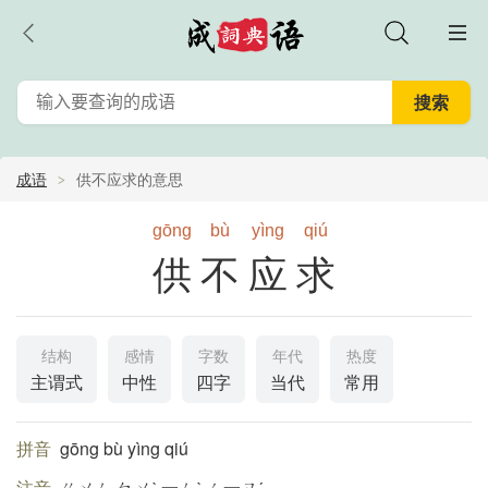
成语
供不应求的意思
gōng
bù
yìng
qiú
供不应求
结构
感情
字数
年代
热度
主谓式
中性
四字
当代
常用
拼音
gōng bù yìng qiú
注音
ㄍㄨㄥ ㄅㄨˋ 一ㄥˋ ㄑ一ㄡˊ