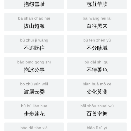
抱怨雪耻
苞苴竿牍
bá shān chāo hǎi
bái wǎng hēi lái
拔山超海
白往黑来
bù zhuī jì wǎng
bù fēn zhěn yù
不追既往
不分畛域
bào bīng gōng shì
bù dài shī guī
抱冰公事
不待蓍龟
bō zhǔ yún wěi
biàn huà mò cè
波属云委
变化莫测
bù bù lián huā
bǎi shòu shuài wǔ
步步莲花
百兽率舞
bāo dǎ tiān xià
biǎo lǐ rú yī