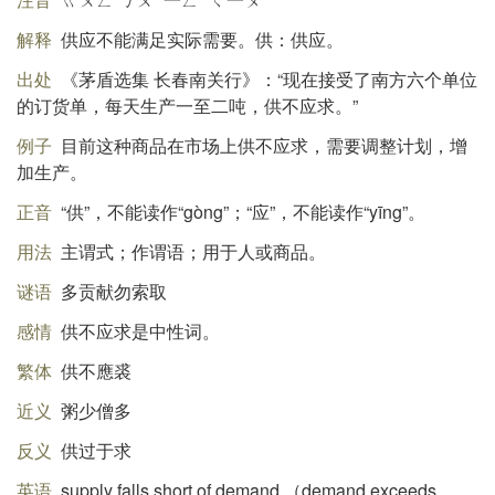
解释
供应不能满足实际需要。供：供应。
出处
《茅盾选集 长春南关行》：“现在接受了南方六个单位
的订货单，每天生产一至二吨，供不应求。”
例子
目前这种商品在市场上供不应求，需要调整计划，增
加生产。
正音
“供”，不能读作“gòng”；“应”，不能读作“yīng”。
用法
主谓式；作谓语；用于人或商品。
谜语
多贡献勿索取
感情
供不应求是中性词。
繁体
供不應裘
近义
粥少僧多
反义
供过于求
英语
supply falls short of demand （demand exceeds