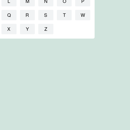
L
M
N
O
P
Q
R
S
T
W
X
Y
Z