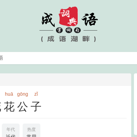
huā
gōng
zǐ
花花公子
年代
热度
近代
常用