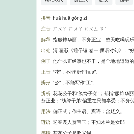
拼音
huā huā gōng zǐ
注音
ㄏㄨㄚ ㄏㄨㄚ ㄍㄨㄥ ㄗˇ
解释
指服饰华丽、不务正业、整天吃喝玩
出处
清 翟灏《通俗编 卷一 俚语对句》：“
例子
他什么正经事也不干，是个地地道道
正音
“花”，不能读作“huá”。
辨形
“公”，不能写作“工”。
辨析
花花公子和“纨绔子弟”；都指“服饰华
务正业；“纨绔子弟”偏重在只知享受；不务
用法
偏正式；作主语、宾语；含贬义。
谜语
迎春袭人贾宝玉；不知木兰是女郎
感情
花花公子是贬义词。