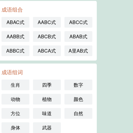
成语组合
ABAC式
AABC式
ABCC式
AABB式
ABCB式
ABAB式
ABBC式
ABCA式
A里AB式
成语组词
生肖
四季
数字
动物
植物
颜色
方位
味道
自然
身体
武器