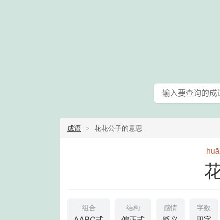
成语
花花公子的意思
huā
组合
结构
感情
字数
AABC式
偏正式
贬义
四字