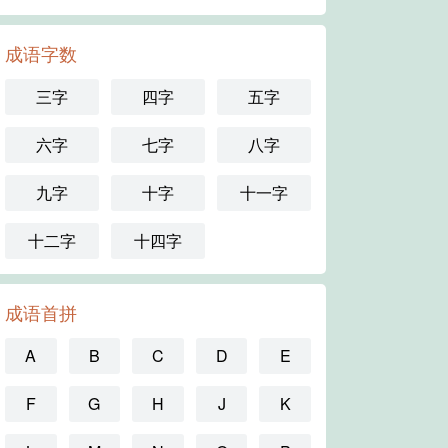
成语字数
三字
四字
五字
六字
七字
八字
九字
十字
十一字
十二字
十四字
成语首拼
A
B
C
D
E
F
G
H
J
K