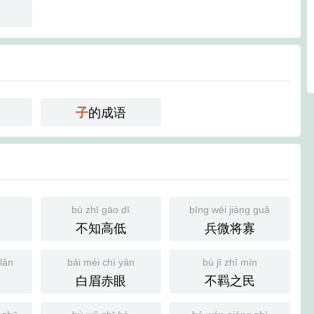
的成语
子
bù zhī gāo dī
bīng wēi jiàng guǎ
不知高低
兵微将寡
lǎn
bái méi chì yǎn
bù jī zhī mín
白眉赤眼
不羁之民