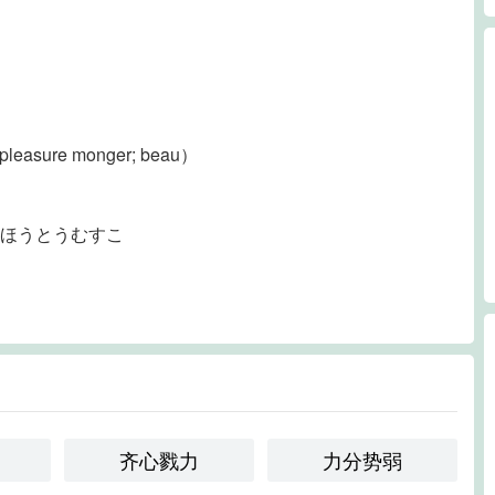
 pleasure monger; beau）
(ほうとうむすこ
齐心戮力
力分势弱