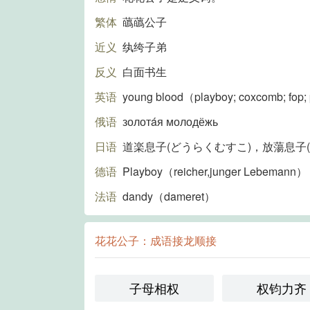
繁体
蘤蘤公子
近义
纨绔子弟
反义
白面书生
英语
young blood（playboy; coxcomb; fop;
俄语
золотáя молодёжь
日语
道楽息子(どうらくむすこ)，放蕩息子
德语
Playboy（reicher,junger Lebemann）
法语
dandy（dameret）
花花公子：成语接龙顺接
子母相权
权钧力齐