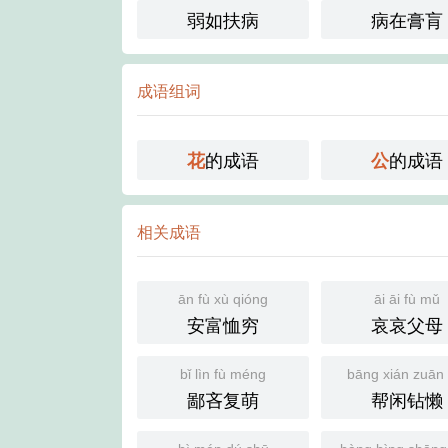
弱如扶病
病在膏肓
成语组词
的成语
的成语
花
公
相关成语
ān fù xù qióng
āi āi fù mǔ
安富恤穷
哀哀父母
bǐ lìn fù méng
bāng xián zuān 
鄙吝复萌
帮闲钻懒