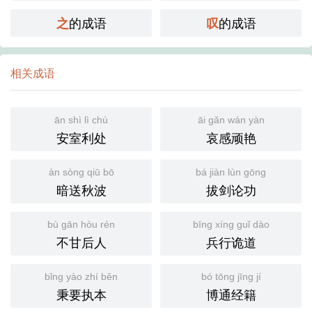
的成语
的成语
之
叹
相关成语
ān shì lì chù
āi gǎn wán yàn
安室利处
哀感顽艳
àn sòng qiū bō
bá jiàn lùn gōng
暗送秋波
拔剑论功
bù gān hòu rén
bīng xíng guǐ dào
不甘后人
兵行诡道
bǐng yào zhí běn
bó tōng jīng jí
秉要执本
博通经籍