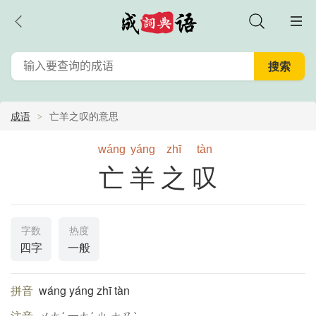
成语
亡羊之叹的意思
wáng
yáng
zhī
tàn
亡羊之叹
字数
热度
四字
一般
拼音
wáng yáng zhī tàn
注音
ㄨㄤˊ 一ㄤˊ ㄓ ㄊㄢˋ