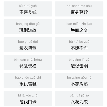
bù bì fǔ yuè
bǎi shēn mò shú
不避斧钺
百身莫赎
bān jīng dào gù
bàn miàn zhī jiāo
班荆道故
半面之交
bāo yī bó dài
bù kuì bù zuò
褒衣博带
不愧不怍
bìn luàn chāi héng
bì qiáng jī ruò
鬓乱钗横
避强击弱
bào chóu xuě chǐ
bù wàng gōu hè
报仇雪耻
不忘沟壑
bǐ fá kǒu zhū
bā huā jiǔ liè
笔伐口诛
八花九裂