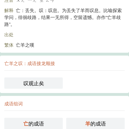
解释
亡：丢失。叹：叹息。为丢失了羊而叹息。比喻探索
学问，徘徊歧路，结果一无所得，空留遗憾。亦作“亡羊歧
路”。
出处
繁体
亡羊之嘆
亡羊之叹：成语接龙顺接
叹观止矣
成语组词
的成语
的成语
亡
羊