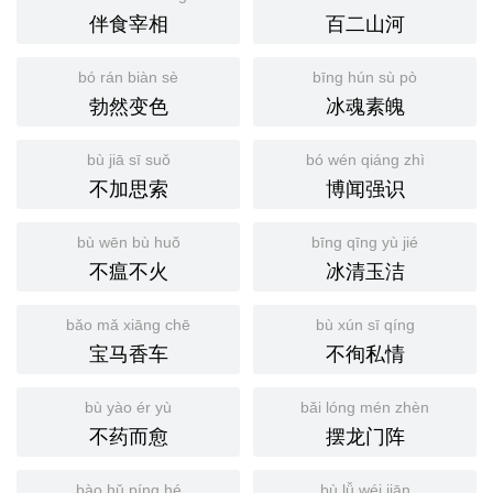
伴食宰相
百二山河
bó rán biàn sè
bīng hún sù pò
勃然变色
冰魂素魄
bù jiā sī suǒ
bó wén qiáng zhì
不加思索
博闻强识
bù wēn bù huǒ
bīng qīng yù jié
不瘟不火
冰清玉洁
bǎo mǎ xiāng chē
bù xún sī qíng
宝马香车
不徇私情
bù yào ér yù
bǎi lóng mén zhèn
不药而愈
摆龙门阵
bào hǔ píng hé
bù lǚ wéi jiān