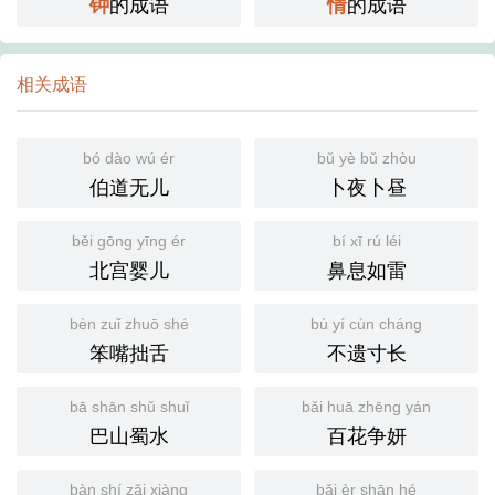
的成语
的成语
钟
情
相关成语
bó dào wú ér
bǔ yè bǔ zhòu
伯道无儿
卜夜卜昼
běi gōng yīng ér
bí xī rú léi
北宫婴儿
鼻息如雷
bèn zuǐ zhuō shé
bù yí cùn cháng
笨嘴拙舌
不遗寸长
bā shān shǔ shuǐ
bǎi huā zhēng yán
巴山蜀水
百花争妍
bàn shí zǎi xiàng
bǎi èr shān hé