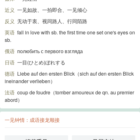
近义
一见如故、一拍即合、一见倾心
反义
无动于衷、视同路人、行同陌路
英语
fall in love with sb. the first time one set one's eyes on
sb.
俄语
полюбить с первого взгляда
日语
一目(ひとめ)ぼれする
德语
Liebe auf den ersten Blick（sich auf den ersten Blick
ineinander verlieben）
法语
coup de foudre（tomber amoureux de qn. au premier
abord）
一见钟情：成语接龙顺接