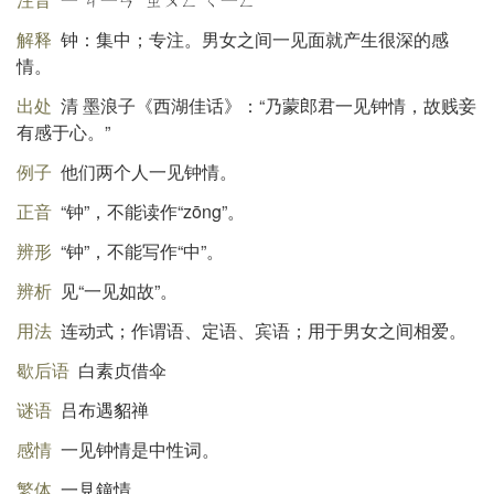
解释
钟：集中；专注。男女之间一见面就产生很深的感
情。
出处
清 墨浪子《西湖佳话》：“乃蒙郎君一见钟情，故贱妾
有感于心。”
例子
他们两个人一见钟情。
正音
“钟”，不能读作“zōng”。
辨形
“钟”，不能写作“中”。
辨析
见“一见如故”。
用法
连动式；作谓语、定语、宾语；用于男女之间相爱。
歇后语
白素贞借伞
谜语
吕布遇貂禅
感情
一见钟情是中性词。
繁体
一見鐘情