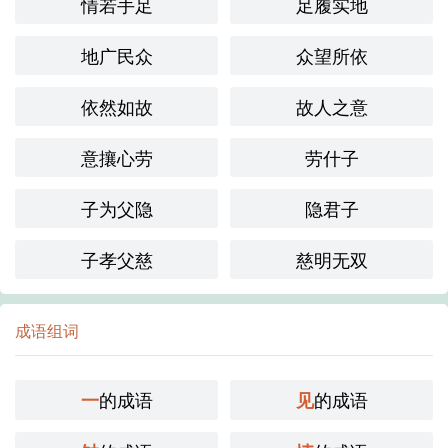
情若手足
足履实地
地广民众
众望所依
依然如故
故人之意
意攘心劳
劳什子
子为父隐
隐君子
子孝父慈
慈明无双
成语组词
的成语
的成语
一
见