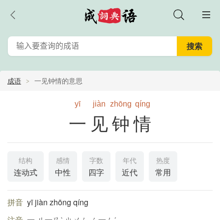
成语
一见钟情的意思
yī
jiàn
zhōng
qíng
一见钟情
结构
感情
字数
年代
热度
连动式
中性
四字
近代
常用
拼音
yī jiàn zhōng qíng
注音
一 ㄐ一ㄢˋ ㄓㄨㄥ ㄑ一ㄥˊ