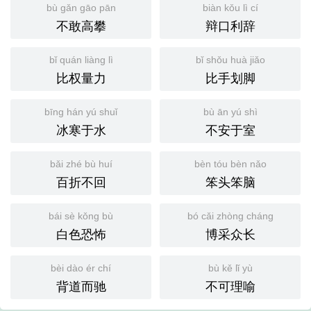
bù gǎn gāo pān
biàn kǒu lì cí
不敢高攀
辩口利辞
bǐ quán liàng lì
bǐ shǒu huà jiǎo
比权量力
比手划脚
bīng hán yú shuǐ
bù ān yú shì
冰寒于水
不安于室
bǎi zhé bù huí
bèn tóu bèn nǎo
百折不回
笨头笨脑
bái sè kǒng bù
bó cǎi zhòng cháng
白色恐怖
博采众长
bèi dào ér chí
bù kě lǐ yù
背道而驰
不可理喻