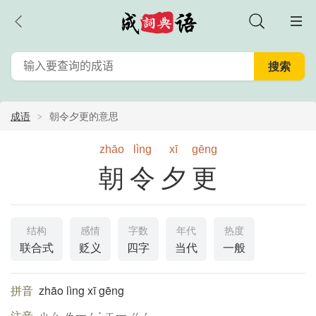
成语
朝令夕更的意思
zhāo
lìng
xī
gēng
朝令夕更
结构
感情
字数
年代
热度
联合式
贬义
四字
当代
一般
拼音
zhāo lìng xī gēng
注音
ㄓㄠ ㄌ一ㄥˋ ㄒ一 ㄍㄥ