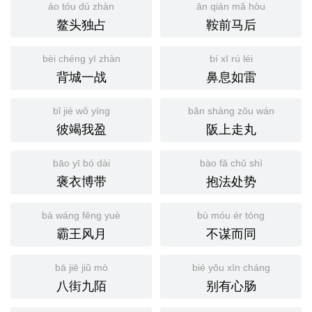
áo tóu dú zhàn
ān qián mǎ hòu
鳌头独占
鞍前马后
bèi chéng yī zhàn
bí xī rú léi
背城一战
鼻息如雷
bǐ jié wǒ yíng
bǎn shàng zǒu wán
彼竭我盈
阪上走丸
bāo yī bó dài
bào fǎ chǔ shì
褒衣博带
抱法处势
bà wáng fēng yuè
bù móu ér tóng
霸王风月
不谋而同
bā jiē jiǔ mò
bié yǒu xīn cháng
八街九陌
别有心肠