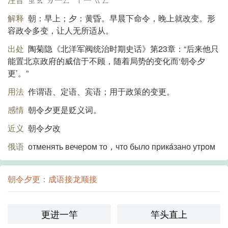
解释
朝：早上；夕：黄昏。早晨下命令，晚上就改变。形
容政令多变，让人无所适从。
出处
陶菊隐《北洋军阀统治时期史话》第23章：“后来他只
能置北京政府的威信于不顾，随着局势的变化而‘朝令夕
更’。”
用法
作谓语、定语、宾语；用于政策的变更。
感情
朝令夕更是贬义词。
近义
朝令夕改
俄语
отменять вечером то，что было прикáзано утром
朝令夕更：成语接龙顺接
更进一竿
竿头直上