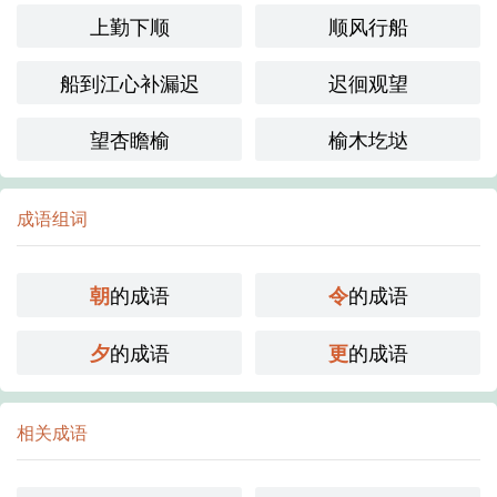
上勤下顺
顺风行船
船到江心补漏迟
迟徊观望
望杏瞻榆
榆木圪垯
成语组词
的成语
的成语
朝
令
的成语
的成语
夕
更
相关成语