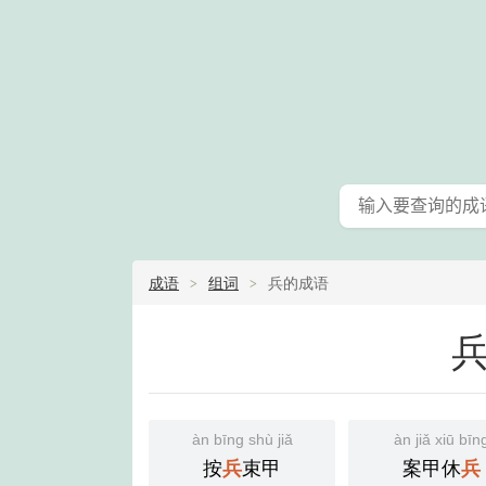
成语
组词
兵的成语
àn bīng shù jiǎ
àn jiǎ xiū bīn
按
束甲
案甲休
兵
兵