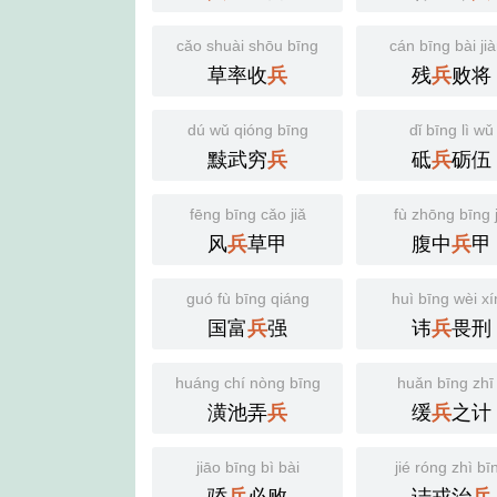
cǎo shuài shōu bīng
cán bīng bài ji
草率收
残
败将
兵
兵
dú wǔ qióng bīng
dǐ bīng lì wǔ
黩武穷
砥
砺伍
兵
兵
fēng bīng cǎo jiǎ
fù zhōng bīng j
风
草甲
腹中
甲
兵
兵
guó fù bīng qiáng
huì bīng wèi x
国富
强
讳
畏刑
兵
兵
huáng chí nòng bīng
huǎn bīng zhī 
潢池弄
缓
之计
兵
兵
jiāo bīng bì bài
jié róng zhì bī
骄
必败
诘戎治
兵
兵