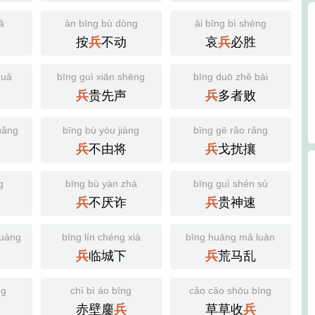
ǎ
àn bīng bù dòng
āi bīng bì shèng
按
不动
哀
必胜
兵
兵
guǎ
bīng guì xiān shēng
bīng duō zhě bài
贵先声
多者败
兵
兵
uǎng
bīng bù yóu jiàng
bīng gē rǎo rǎng
不由将
戈扰攘
兵
兵
g
bīng bù yàn zhà
bīng guì shén sù
不厌诈
贵神速
兵
兵
huàng
bīng lín chéng xià
bīng huāng mǎ luàn
临城下
荒马乱
兵
兵
ng
chì bì áo bīng
cǎo cǎo shōu bīng
赤壁鏖
草草收
兵
兵