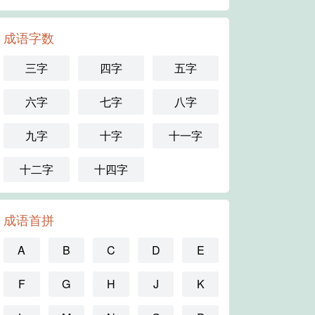
成语字数
三字
四字
五字
六字
七字
八字
九字
十字
十一字
十二字
十四字
成语首拼
A
B
C
D
E
F
G
H
J
K