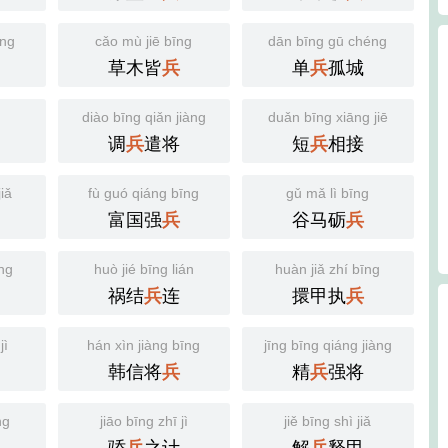
àng
cǎo mù jiē bīng
dān bīng gū chéng
草木皆
单
孤城
兵
兵
diào bīng qiǎn jiàng
duǎn bīng xiāng jiē
调
遣将
短
相接
兵
兵
iǎ
fù guó qiáng bīng
gǔ mǎ lì bīng
富国强
谷马砺
兵
兵
íng
huò jié bīng lián
huàn jiǎ zhí bīng
祸结
连
擐甲执
兵
兵
jì
hán xìn jiàng bīng
jīng bīng qiáng jiàng
韩信将
精
强将
兵
兵
ng
jiāo bīng zhī jì
jiě bīng shì jiǎ
骄
之计
解
释甲
兵
兵