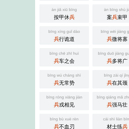
àn jiǎ xiū bīng
àn bīng shù ji
按甲休
案
束甲
兵
兵
bīng xíng guǐ dào
bīng wēi jiàng 
行诡道
微将寡
兵
兵
bīng chē zhī huì
bīng duō jiàng g
车之会
多将广
兵
兵
bīng wú cháng shì
bīng zài qí jǐn
无常势
在其颈
兵
兵
bīng róng xiāng jiàn
bīng qiáng mǎ z
戎相见
强马壮
兵
兵
bīng bù xuè rèn
cái shì liàn bī
不血刃
材士练
兵
兵