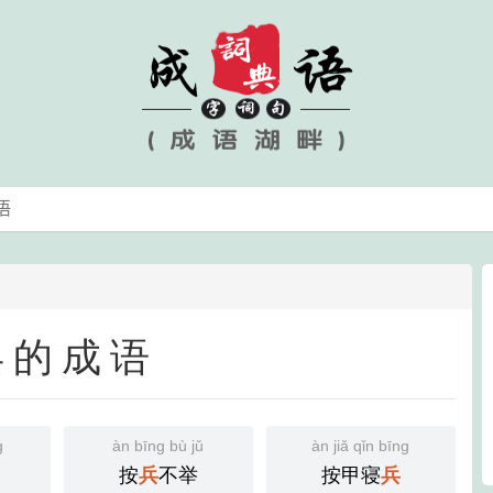
兵的成语
g
àn bīng bù jǔ
àn jiǎ qǐn bīng
按
不举
按甲寝
兵
兵