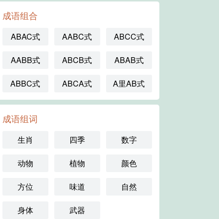
成语组合
ABAC式
AABC式
ABCC式
AABB式
ABCB式
ABAB式
ABBC式
ABCA式
A里AB式
成语组词
生肖
四季
数字
动物
植物
颜色
方位
味道
自然
身体
武器