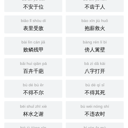
不安于位
不齿于人
biǎo lǐ shòu dí
bào xīn jiù huǒ
表里受敌
抱薪救火
bài lín cán jiǎ
bàng rén lí bì
败鳞残甲
傍人篱壁
bǎi huì qiān pā
bā zì dǎ kāi
百卉千葩
八字打开
bù dé bù ěr
bù dé qí sǐ
不得不尔
不得其死
bēi shuǐ zhī xiè
bù wéi nóng shí
杯水之谢
不违农时
bié jù jiàng xīn
bì rén ěr mù