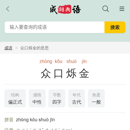
成语
众口烁金的意思
zhòng
kǒu
shuò
jīn
众口烁金
结构
感情
字数
年代
热度
偏正式
中性
四字
古代
一般
拼音
zhòng kǒu shuò jīn
注音
ㄓㄨㄥˋ ㄎㄡˇ ㄕㄨㄛˋ ㄐ一ㄣ