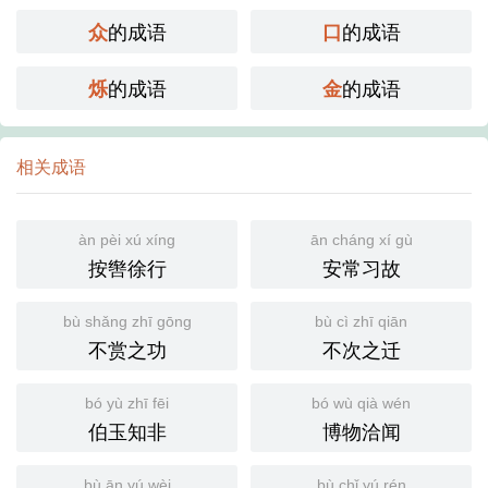
的成语
的成语
众
口
的成语
的成语
烁
金
相关成语
àn pèi xú xíng
ān cháng xí gù
按辔徐行
安常习故
bù shǎng zhī gōng
bù cì zhī qiān
不赏之功
不次之迁
bó yù zhī fēi
bó wù qià wén
伯玉知非
博物洽闻
bù ān yú wèi
bù chǐ yú rén