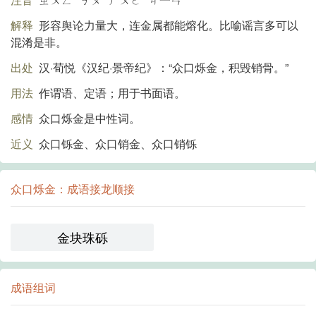
解释
形容舆论力量大，连金属都能熔化。比喻谣言多可以
混淆是非。
出处
汉·荀悦《汉纪·景帝纪》：“众口烁金，积毁销骨。”
用法
作谓语、定语；用于书面语。
感情
众口烁金是中性词。
近义
众口铄金、众口销金、众口销铄
众口烁金：成语接龙顺接
金块珠砾
成语组词