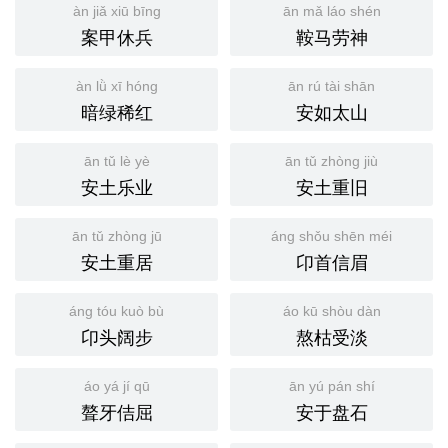
àn jiǎ xiū bīng
ān mǎ láo shén
案甲休兵
鞍马劳神
àn lǜ xī hóng
ān rú tài shān
暗绿稀红
安如太山
ān tǔ lè yè
ān tǔ zhòng jiù
安土乐业
安土重旧
ān tǔ zhòng jū
áng shǒu shēn méi
安土重居
卬首信眉
áng tóu kuò bù
áo kū shòu dàn
卬头阔步
熬枯受淡
áo yá jí qū
ān yú pán shí
聱牙佶屈
安于盘石