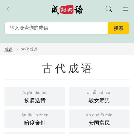
成语
古代成语
古代成语
āi jiān dié bèi
ái nǚ chī nán
挨肩迭背
騃女痴男
àn dù jīn zhēn
ān guó fù mín
暗度金针
安国富民