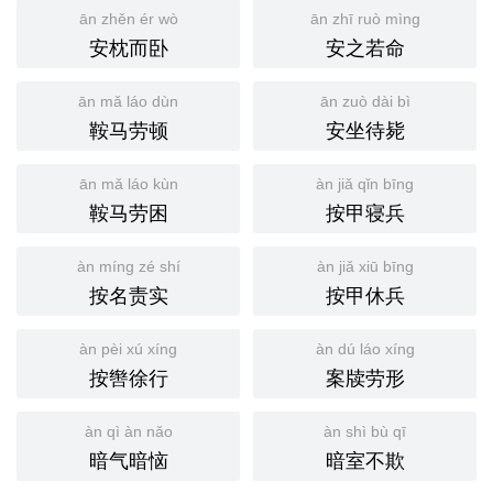
ān zhěn ér wò
ān zhī ruò mìng
安枕而卧
安之若命
ān mǎ láo dùn
ān zuò dài bì
鞍马劳顿
安坐待毙
ān mǎ láo kùn
àn jiǎ qǐn bīng
鞍马劳困
按甲寝兵
àn míng zé shí
àn jiǎ xiū bīng
按名责实
按甲休兵
àn pèi xú xíng
àn dú láo xíng
按辔徐行
案牍劳形
àn qì àn nǎo
àn shì bù qī
暗气暗恼
暗室不欺