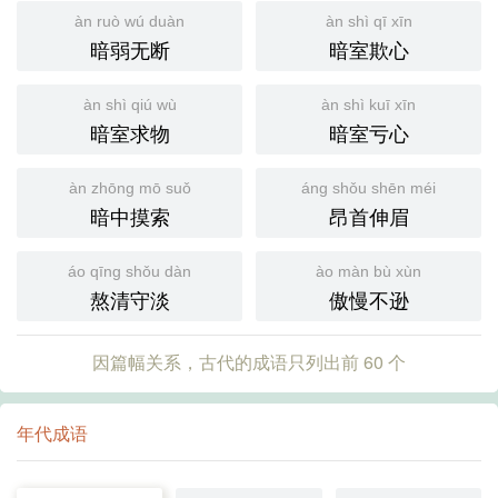
àn ruò wú duàn
àn shì qī xīn
暗弱无断
暗室欺心
àn shì qiú wù
àn shì kuī xīn
暗室求物
暗室亏心
àn zhōng mō suǒ
áng shǒu shēn méi
暗中摸索
昂首伸眉
áo qīng shǒu dàn
ào màn bù xùn
熬清守淡
傲慢不逊
因篇幅关系，古代的成语只列出前 60 个
年代成语