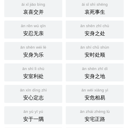
āi xǐ jiāo bìng
āi sǐ shì shēng
哀喜交并
哀死事生
ān rěn wú qīn
ān shēn zhī chù
安忍无亲
安身之处
ān shēn wéi lè
ān shí chǔ shùn
安身为乐
安时处顺
ān shì lì chù
ān shēn zhī dì
安室利处
安身之地
ān xīn dìng zhì
ān wēi xiāng yì
安心定志
安危相易
ān yú yī yú
ān zhái zhèng lù
安于一隅
安宅正路