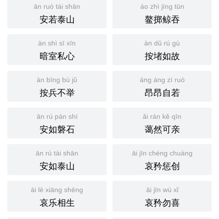
ān ruò tài shān
áo zhì jīng tūn
安若泰山
鳌掷鲸吞
àn shì sī xīn
àn dǔ rú gù
暗室私心
按堵如故
àn bīng bù jǔ
áng áng zì ruò
按兵不举
昂昂自若
ān rú pán shí
ǎi rán kě qīn
安如磐石
蔼然可亲
ān rú tài shān
āi jīn chéng chuàng
安如泰山
哀矜惩创
āi lè xiāng shēng
āi jīn wù xǐ
哀乐相生
哀矜勿喜