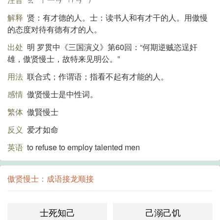
解释
贤：有才德的人。士：读书人和有才干的人。用傲慢
的态度对待有德有才的人。
出处
明 罗贯中《三国演义》第60回：“何期逆贼恣逞奸
雄，傲贤慢士，故特来见明公。”
用法
联合式；作谓语；指看不起有才能的人。
感情
傲贤慢士是中性词。
繁体
傲賢慢士
反义
爱才如命
英语
to refuse to employ talented men
傲贤慢士：成语接龙顺接
士死知己
己溺己饥