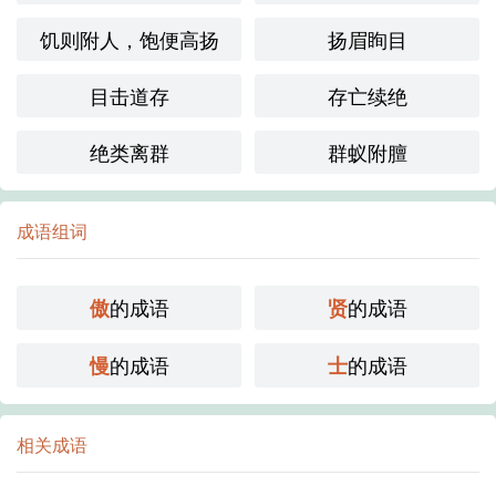
饥则附人，饱便高扬
扬眉眴目
目击道存
存亡续绝
绝类离群
群蚁附膻
成语组词
的成语
的成语
傲
贤
的成语
的成语
慢
士
相关成语