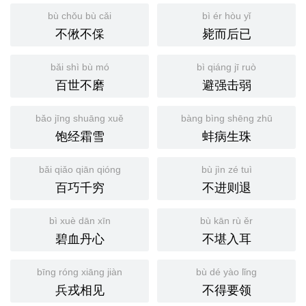
bù chǒu bù cǎi
bì ér hòu yǐ
不偢不倸
毙而后已
bǎi shì bù mó
bì qiáng jī ruò
百世不磨
避强击弱
bǎo jīng shuāng xuě
bàng bìng shēng zhū
饱经霜雪
蚌病生珠
bǎi qiǎo qiān qióng
bù jìn zé tuì
百巧千穷
不进则退
bì xuè dān xīn
bù kān rù ěr
碧血丹心
不堪入耳
bīng róng xiāng jiàn
bù dé yào lǐng
兵戎相见
不得要领