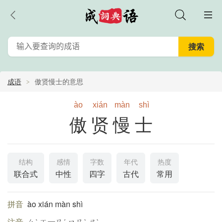
成语
傲贤慢士的意思
ào
xián
màn
shì
傲贤慢士
结构
感情
字数
年代
热度
联合式
中性
四字
古代
常用
拼音
ào xián màn shì
注音
ㄠˋ ㄒ一ㄢˊ ㄇㄢˋ ㄕˋ