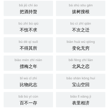
bǎ jiǔ chí áo
bá shù sōu gēn
把酒持螯
拔树搜根
bù zhì bù qiú
bù cì zhī qiān
不忮不求
不次之迁
bù dé qí suǒ
biàn huà wú qióng
不得其所
变化无穷
biào mén zhī nián
běi fēng zhī liàn
摽梅之年
北风之恋
bǐ wù cǐ zhì
bǎo shān kōng huí
比物此志
宝山空回
bǎi bù yī cún
biǎo lǐ xiāng jì
百不一存
表里相济