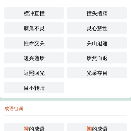
横冲直撞
撞头搕脑
脑瓜不灵
灵心慧性
性命交关
关山迢递
递兴递废
废然而返
返照回光
光采夺目
目不转睛
成语组词
的成语
的成语
捭
阖