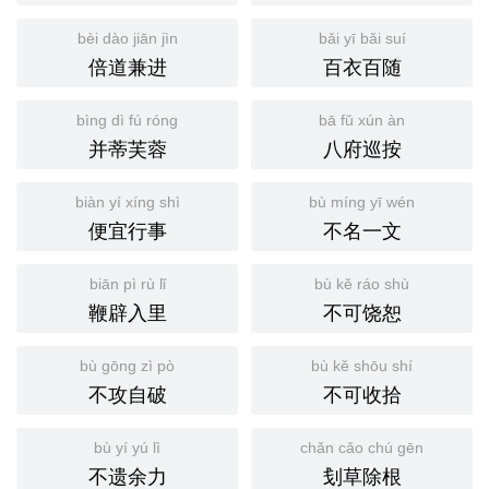
bèi dào jiān jìn
bǎi yī bǎi suí
倍道兼进
百衣百随
bìng dì fú róng
bā fǔ xún àn
并蒂芙蓉
八府巡按
biàn yí xíng shì
bù míng yī wén
便宜行事
不名一文
biān pì rù lǐ
bù kě ráo shù
鞭辟入里
不可饶恕
bù gōng zì pò
bù kě shōu shí
不攻自破
不可收拾
bù yí yú lì
chǎn cǎo chú gēn
不遗余力
刬草除根