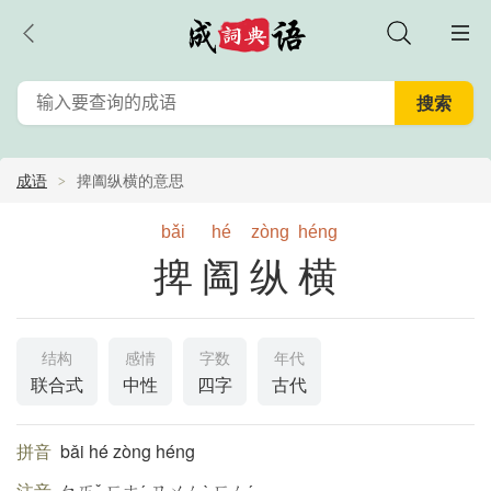
成语
捭阖纵横的意思
bǎi
hé
zòng
héng
捭阖纵横
结构
感情
字数
年代
联合式
中性
四字
古代
拼音
bǎi hé zòng héng
注音
ㄅㄞˇ ㄏㄜˊ ㄗㄨㄥˋ ㄏㄥˊ