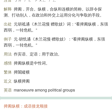
解释
捭阖，开合。纵横，合纵和连横的简称。以辞令探
测、打动别人，在政治和外交上运用分化与争取的手段。
出处
元胡祗遹《木兰花慢 赠歌妓》词：“看捭阖纵横，东强
西弱，一转危机。”
例子
元·胡忯遹《木兰花慢·赠歌妓》：“看捭阖纵横，东强
西弱，一转危机。”
用法
作宾语、定语；用于政治。
感情
捭阖纵横是中性词。
繁体
捭闔縱横
近义
纵横捭阖
英语
manoeuvre among political groups
捭阖纵横：成语接龙顺接