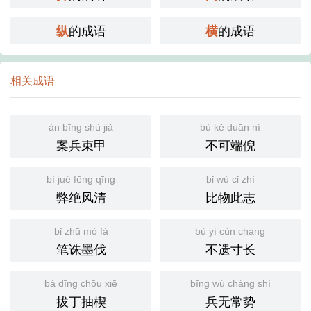
的成语
的成语
纵
横
相关成语
àn bīng shù jiǎ
bù kě duān ní
案兵束甲
不可端倪
bì jué fēng qīng
bǐ wù cǐ zhì
弊绝风清
比物此志
bǐ zhū mò fá
bù yí cùn cháng
笔诛墨伐
不遗寸长
bá dīng chōu xiē
bīng wú cháng shì
拔丁抽楔
兵无常势