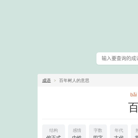
成语
百年树人的意思
bǎi
结构
感情
字数
年代
偏正式
中性
四字
古代