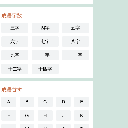
成语字数
三字
四字
五字
六字
七字
八字
九字
十字
十一字
十二字
十四字
成语首拼
A
B
C
D
E
F
G
H
J
K