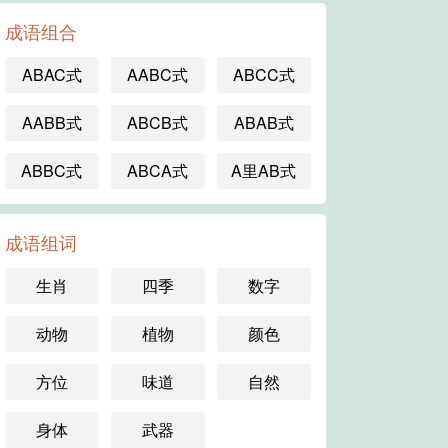
成语组合
ABAC式
AABC式
ABCC式
AABB式
ABCB式
ABAB式
ABBC式
ABCA式
A里AB式
成语组词
生肖
四季
数字
动物
植物
颜色
方位
味道
自然
身体
武器