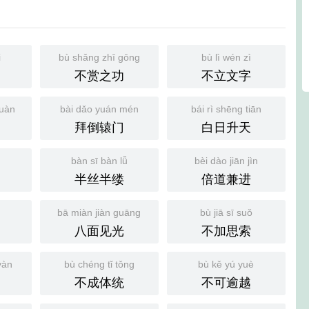
i
bù shǎng zhī gōng
bù lì wén zì
不赏之功
不立文字
uàn
bài dǎo yuán mén
bái rì shēng tiān
拜倒辕门
白日升天
bàn sī bàn lǚ
bèi dào jiān jìn
半丝半缕
倍道兼进
bā miàn jiàn guāng
bù jiā sī suǒ
八面见光
不加思索
yàn
bù chéng tǐ tǒng
bù kě yú yuè
不成体统
不可逾越