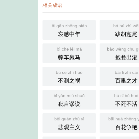
相关成语
āi gǎn zhōng nián
bá hú zhì wě
哀感中年
跋胡疐尾
bì chē léi mǎ
bào wèng chū g
弊车羸马
抱瓮出灌
bù cè zhī huò
bǎi lǐ zhī cái
不测之祸
百里之才
bǐ yán miù shuō
bù sǐ bù huó
秕言谬说
不死不活
bēi guān zhǔ yì
bǎi huā zhēng 
悲观主义
百花争艳