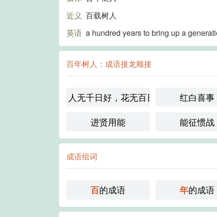
近义
百载树人
英语
a hundred years to bring up a generat
百年树人：成语接龙顺接
人无千日好，花无百日红
红白喜事
进贤用能
能征惯战
成语组词
的成语
的成语
百
年