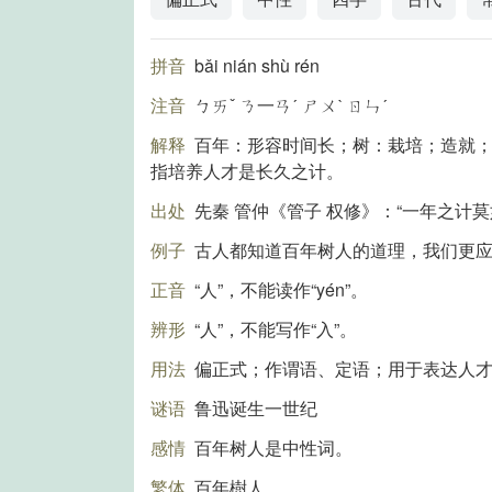
拼音
bǎi nián shù rén
注音
ㄅㄞˇ ㄋ一ㄢˊ ㄕㄨˋ ㄖㄣˊ
解释
百年：形容时间长；树：栽培；造就
指培养人才是长久之计。
出处
先秦 管仲《管子 权修》：“一年之计
例子
古人都知道百年树人的道理，我们更
正音
“人”，不能读作“yén”。
辨形
“人”，不能写作“入”。
用法
偏正式；作谓语、定语；用于表达人
谜语
鲁迅诞生一世纪
感情
百年树人是中性词。
繁体
百年樹人