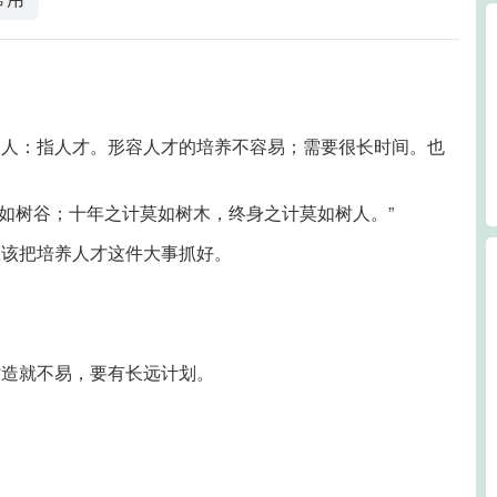
；人：指人才。形容人才的培养不容易；需要很长时间。也
莫如树谷；十年之计莫如树木，终身之计莫如树人。”
应该把培养人才这件大事抓好。
才造就不易，要有长远计划。