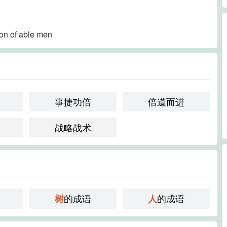
ion of able men
事捷功倍
倍道而进
战略战术
的成语
的成语
树
人