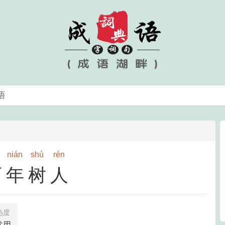
nián
shù
rén
百年树人
热度
常用