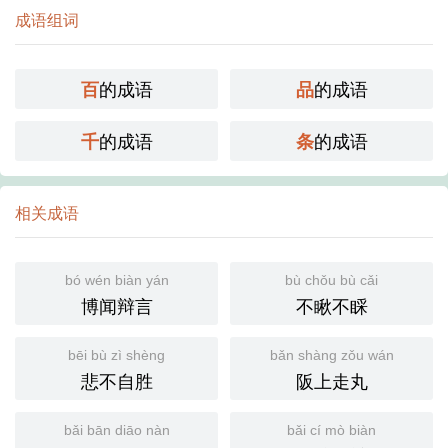
成语组词
的成语
的成语
百
品
的成语
的成语
千
条
相关成语
bó wén biàn yán
bù chǒu bù cǎi
博闻辩言
不瞅不睬
bēi bù zì shèng
bǎn shàng zǒu wán
悲不自胜
阪上走丸
bǎi bān diāo nàn
bǎi cí mò biàn