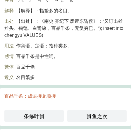
解释
【解释】：指繁多的名目。
出处
【出处】：《南史 齐纪下 废帝东昏侯》：“又订出雄
雉头、鹤氅、白鹭縗，百品千条，无复穷已。”); insert into
chengyu VALUES(
用法
作宾语、定语；指种类多。
感情
百品千条是中性词。
繁体
百品千條
近义
名目繁多
百品千条：成语接龙顺接
条修叶贯
贯鱼之次