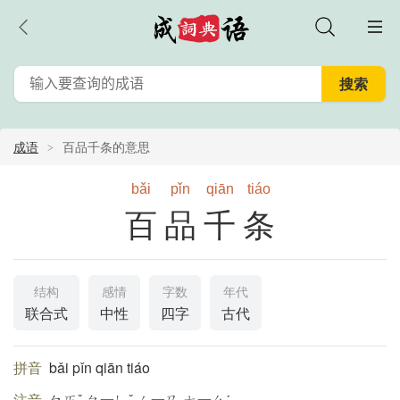
成语
百品千条的意思
bǎi
pǐn
qiān
tiáo
百品千条
结构
感情
字数
年代
联合式
中性
四字
古代
拼音
bǎi pǐn qiān tiáo
注音
ㄅㄞˇ ㄆ一ㄣˇ ㄑ一ㄢ ㄊ一ㄠˊ