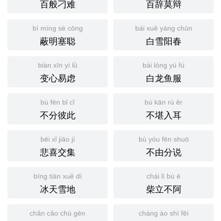
百般刁难
百辞莫辩
bì míng sè cōng
bái xuě yáng chūn
蔽明塞聪
白雪阳春
biàn xīn yì lǜ
bái lóng yú fú
变心易虑
白龙鱼服
bù fēn bǐ cǐ
bù kān rù ěr
不分彼此
不堪入耳
bēi xǐ jiāo jí
bù yóu fēn shuō
悲喜交集
不由分说
bīng tiān xuě dì
chái lì bù ē
冰天雪地
柴立不阿
chǎn cǎo chú gēn
cháng ào shì fēi