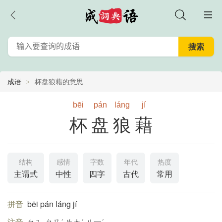
成语
杯盘狼藉的意思
bēi
pán
láng
jí
杯盘狼藉
结构
感情
字数
年代
热度
主谓式
中性
四字
古代
常用
拼音
bēi pán láng jí
注音
ㄅㄟ ㄆㄢˊ ㄌㄤˊ ㄐ一ˊ