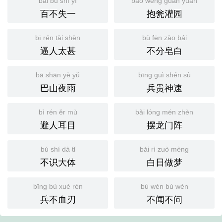
bǎi bù shī yī
bào wèng guàn yuán
百不失一
抱瓮灌园
bī rén tài shèn
bù fēn zào bái
逼人太甚
不分皂白
bā shān yè yǔ
bīng guì shén sù
巴山夜雨
兵贵神速
bì rén ěr mù
bǎi lóng mén zhèn
避人耳目
摆龙门阵
bú shí dà tǐ
bái rì zuò mèng
不识大体
白日做梦
bīng bù xuè rèn
bù wén bù wèn
兵不血刃
不闻不问