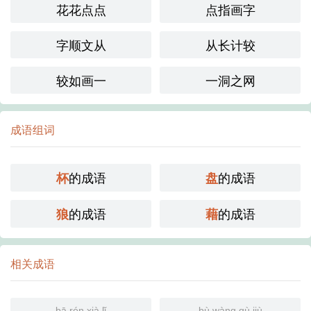
花花点点
点指画字
字顺文从
从长计较
较如画一
一洞之网
成语组词
的成语
的成语
杯
盘
的成语
的成语
狼
藉
相关成语
bā rén xià lǐ
bù wàng gù jiù