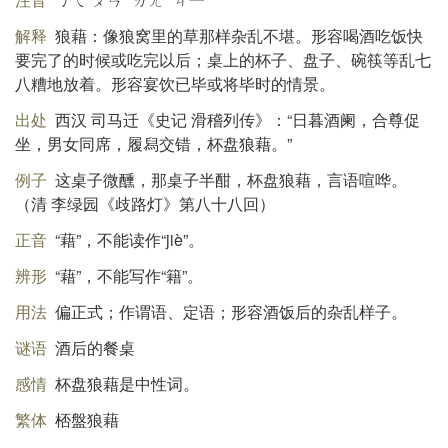
解释
狼藉：像狼窝里的草那样杂乱不堪。形容喝酒吃饭快
要完了的时候或吃完以后；桌上的杯子、盘子、碗筷等乱七
八糟地放着。形容宴饮已毕或将毕时的情景。
出处
西汉 司马迁《史记 滑稽列传》：“日暮酒阑，合尊促
坐，男女同席，履舄交错，杯盘狼藉。”
例子
这桌子微醺，那桌子半酣，杯盘狼藉，言语喧哗。
（清 李绿园《歧路灯》第八十八回）
正音
“藉”，不能读作“jiè”。
辨形
“藉”，不能写作“籍”。
用法
偏正式；作谓语、定语；形容酒饭后的杂乱样子。
谜语
酒后的餐桌
感情
杯盘狼藉是中性词。
繁体
桮盤狼藉