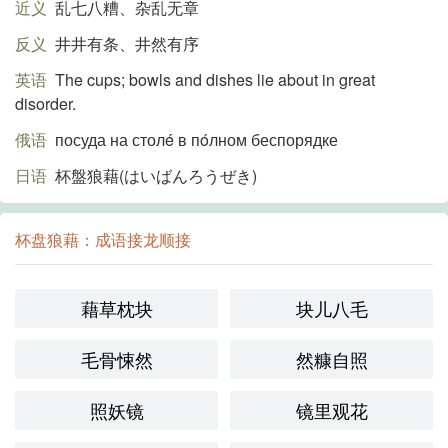
近义
乱七八糟、杂乱无章
反义
井井有条、井然有序
英语
The cups; bowls and dishes lie about in great
disorder.
俄语
посуда на столé в пóлном беспорядке
日语
杯盤狼藉(はいばんろうぜき)
杯盘狼藉：成语接龙顺接
藉草枕块
块儿八毛
毛骨悚然
然糠自照
照妖镜
镜里观花