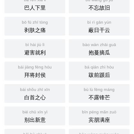
巴人下里
不忘故旧
bō fū zhī tòng
bì rì gān yún
剥肤之痛
蔽日干云
bì hài jiù lì
bào wàn zhāi guā
避害就利
抱蔓摘瓜
bài jiàng fēng hóu
bá qián zhì hòu
拜将封侯
跋前踬后
bái shǒu zhī xīn
bù lù fēng máng
白首之心
不露锋芒
bié chū xīn yì
bīn péng mǎn zuò
别出新意
宾朋满座