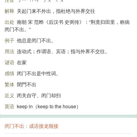
解释
关起门来不外出，指杜绝与外界交往
出处
南朝 宋 范晔《后汉书 史弼传》：“荆竟归田里，称病
闭门不出。”
例子
他总是闭门不出。
用法
连动式；作谓语、宾语；指与外界不交往。
谜语
在家
感情
闭门不出是中性词。
繁体
閉門不出
近义
闭关自守、闭门却扫
英语
keep in（keep to the house）
闭门不出：成语接龙顺接