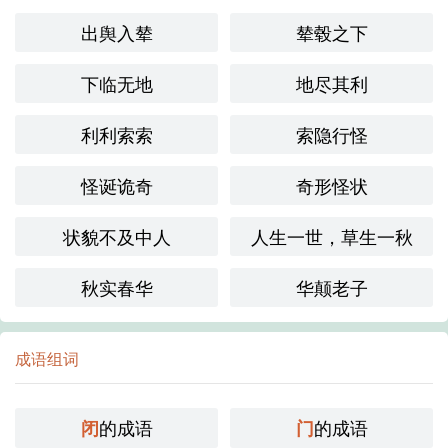
出舆入辇
辇毂之下
下临无地
地尽其利
利利索索
索隐行怪
怪诞诡奇
奇形怪状
状貌不及中人
人生一世，草生一秋
秋实春华
华颠老子
成语组词
的成语
的成语
闭
门