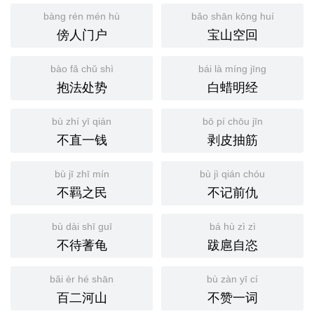
bàng rén mén hù
bǎo shān kōng huí
傍人门户
宝山空回
bào fǎ chǔ shì
bái là míng jīng
抱法处势
白蜡明经
bù zhí yī qián
bō pí chōu jīn
不直一钱
剥皮抽筋
bù jī zhī mín
bù jì qián chóu
不羁之民
不记前仇
bù dài shī guī
bá hù zì zì
不待蓍龟
跋扈自恣
bǎi èr hé shān
bù zàn yī cí
百二河山
不赞一词