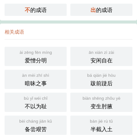
的成语
的成语
不
出
相关成语
ài zēng fēn míng
ān xián zì zài
爱憎分明
安闲自在
àn mèi zhī shì
bá qián jié hòu
暗昧之事
跋前踕后
bù yǐ wéi chǐ
biàn shēng zhǒu yè
不以为耻
变生肘腋
bèi cháng jiān kǔ
bàn jié rù tǔ
备尝艰苦
半截入土