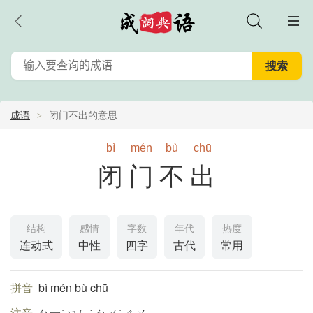
成语
闭门不出的意思
bì
mén
bù
chū
闭门不出
结构
感情
字数
年代
热度
连动式
中性
四字
古代
常用
拼音
bì mén bù chū
注音
ㄅ一ˋ ㄇㄣˊ ㄅㄨˋ ㄔㄨ