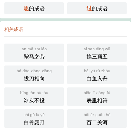
的成语
的成语
思
过
相关成语
ān mǎ zhī láo
āi sān dǐng wǔ
鞍马之劳
挨三顶五
bá dāo xiāng xiàng
bái yú rù zhōu
拔刀相向
白鱼入舟
bīng tàn bù tóu
biǎo lǐ xiāng fú
冰炭不投
表里相符
bái gǔ lù yě
bǎi èr guān hé
白骨露野
百二关河