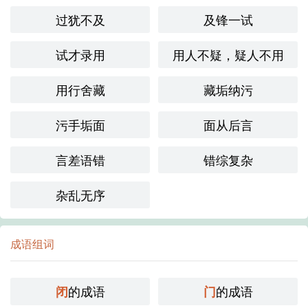
过犹不及
及锋一试
试才录用
用人不疑，疑人不用
用行舍藏
藏垢纳污
污手垢面
面从后言
言差语错
错综复杂
杂乱无序
成语组词
的成语
的成语
闭
门