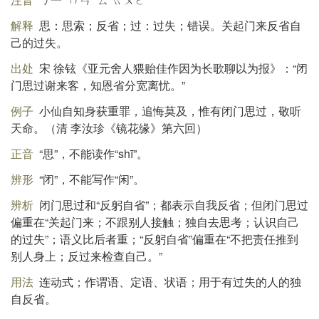
解释
思：思索；反省；过：过失；错误。关起门来反省自
己的过失。
出处
宋 徐铉《亚元舍人猥贻佳作因为长歌聊以为报》：“闭
门思过谢来客，知恩省分宽离忧。”
例子
小仙自知身获重罪，追悔莫及，惟有闭门思过，敬听
天命。（清 李汝珍《镜花缘》第六回）
正音
“思”，不能读作“shī”。
辨形
“闭”，不能写作“闲”。
辨析
闭门思过和“反躬自省”；都表示自我反省；但闭门思过
偏重在“关起门来；不跟别人接触；独自去思考；认识自己
的过失”；语义比后者重；“反躬自省”偏重在“不把责任推到
别人身上；反过来检查自己。”
用法
连动式；作谓语、定语、状语；用于有过失的人的独
自反省。