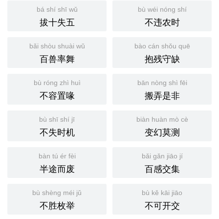
bá shí shī wǔ
bù wéi nóng shí
拔十失五
不违农时
bǎi shòu shuài wǔ
bào cán shǒu quē
百兽率舞
抱残守缺
bù róng zhì huì
bān nòng shì fēi
不容置喙
搬弄是非
bù shī shí jī
biàn huàn mò cè
不失时机
变幻莫测
bàn tú ér fèi
bǎi gǎn jiāo jí
半途而废
百感交集
bù shèng méi jǔ
bù kě kāi jiāo
不胜枚举
不可开交