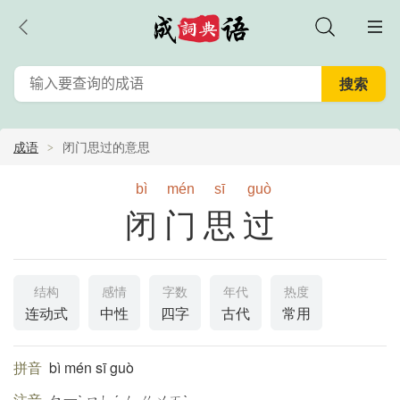
成语
闭门思过的意思
bì
mén
sī
guò
闭门思过
结构
感情
字数
年代
热度
连动式
中性
四字
古代
常用
拼音
bì mén sī guò
注音
ㄅ一ˋ ㄇㄣˊ ㄙ ㄍㄨㄛˋ