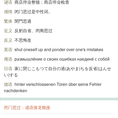
谜语
商店停业整顿；商店停业检查
感情
闭门思过是中性词。
繁体
閉門思過
近义
反躬自省、闭阁思过
反义
不思悔改
英语
shut oneself up and ponder over one's mistakes
俄语
размышлéние о своих ошибках наединé с собóй
日语
家に閉じこもつて自分の過(あやま)ちを反省(はんせ
い)する
德语
hinter verschlossenen Türen über seine Fehler
nachdenken
闭门思过：成语接龙顺接