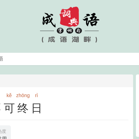
kě
zhōng
rì
不可终日
热度
常用