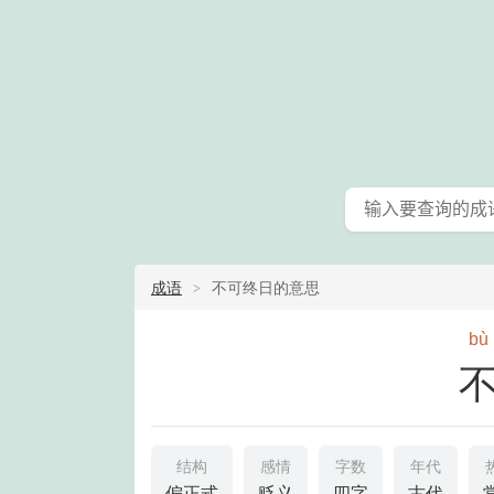
成语
不可终日的意思
bù
结构
感情
字数
年代
偏正式
贬义
四字
古代