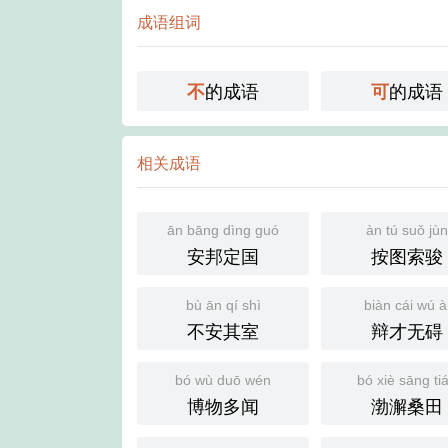
成语组词
的成语
的成语
不
可
相关成语
ān bāng dìng guó
àn tú suǒ jù
安邦定国
按图索骏
bù ān qí shì
biàn cái wú à
不安其室
辩才无碍
bó wù duō wén
bó xiè sāng ti
博物多闻
渤澥桑田