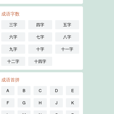
成语字数
三字
四字
五字
六字
七字
八字
九字
十字
十一字
十二字
十四字
成语首拼
A
B
C
D
E
F
G
H
J
K