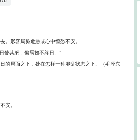
下去。形容局势危急或心中惶恐不安。
一日使其躬，儳焉如不终日。”
终日的局面之下，处在怎样一种混乱状态之下。（毛泽东
恐不安。