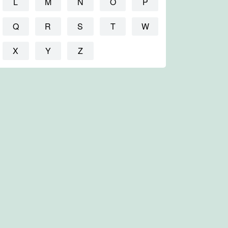
L
M
N
O
P
Q
R
S
T
W
X
Y
Z