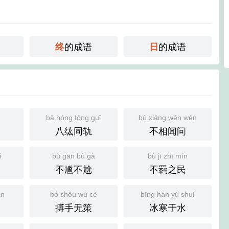
的成语
的成语
终
日
n
bā hóng tóng guǐ
bù xiāng wén wèn
八纮同轨
不相闻问
i
bù gān bù gà
bù jī zhī mín
不尴不尬
不羁之民
án
bó shǒu wú cè
bīng hán yú shuǐ
搏手无策
冰寒于水