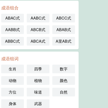
成语组合
ABAC式
AABC式
ABCC式
AABB式
ABCB式
ABAB式
ABBC式
ABCA式
A里AB式
成语组词
生肖
四季
数字
动物
植物
颜色
方位
味道
自然
身体
武器