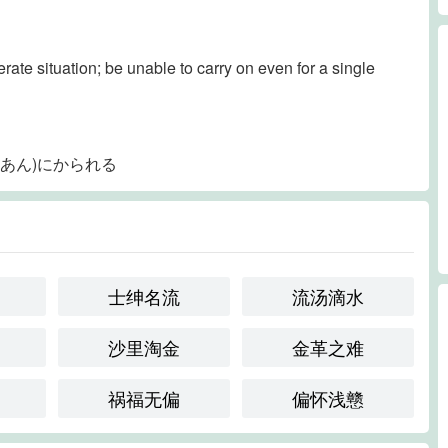
ate situation; be unable to carry on even for a single
ふあん)にかられる
士绅名流
流汤滴水
沙里淘金
金革之难
祸福无偏
偏怀浅戆