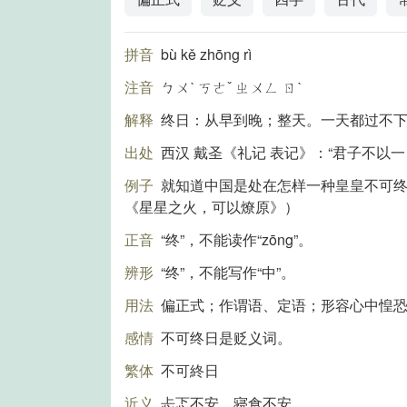
拼音
bù kě zhōng rì
注音
ㄅㄨˋ ㄎㄜˇ ㄓㄨㄥ ㄖˋ
解释
终日：从早到晚；整天。一天都过不
出处
西汉 戴圣《礼记 表记》：“君子不以
例子
就知道中国是处在怎样一种皇皇不可
《星星之火，可以燎原》）
正音
“终”，不能读作“zōng”。
辨形
“终”，不能写作“中”。
用法
偏正式；作谓语、定语；形容心中惶
感情
不可终日是贬义词。
繁体
不可終日
近义
忐忑不安、寝食不安