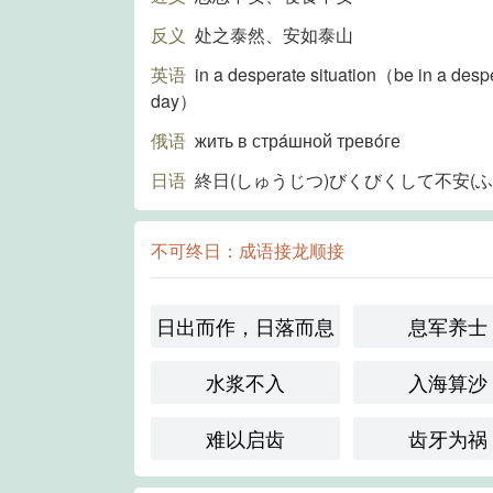
反义
处之泰然、安如泰山
英语
in a desperate situation（be in a desper
day）
俄语
жить в стрáшной тревóге
日语
終日(しゅうじつ)びくびくして不安(
不可终日：成语接龙顺接
日出而作，日落而息
息军养士
水浆不入
入海算沙
难以启齿
齿牙为祸