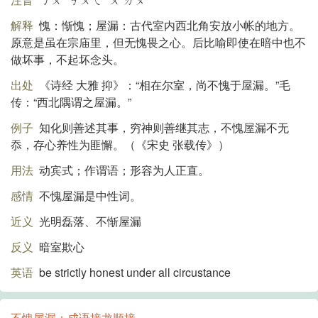
解释
愧：惭愧；屋漏：古代室内西北角安放小帐的地方。
原意是虽在宗庙里，但无愧畏之心。后比喻即使在暗中也不
做坏事，不起坏念头。
出处
《诗经 大雅 抑》：“相在尔室，尚不愧于屋漏。”毛
传：“西北隅谓之屋漏。”
例子
知化则善述其事，穷神则善继其志，不愧屋漏不无
忝，存心养性为匪懈。（《宋史 张载传》）
用法
动宾式；作谓语；形容为人正直。
感情
不愧屋漏是中性词。
近义
光明磊落、不惭屋漏
反义
暗室欺心
英语
be strictly honest under all circustance
不愧屋漏：成语接龙顺接