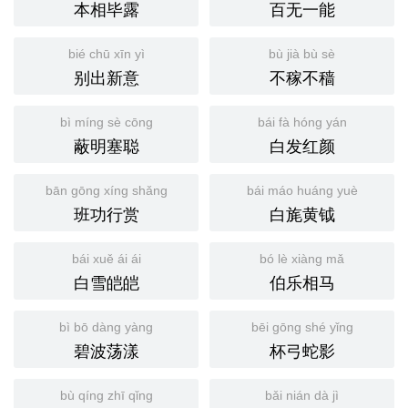
本相毕露
百无一能
bié chū xīn yì
bù jià bù sè
别出新意
不稼不穑
bì míng sè cōng
bái fà hóng yán
蔽明塞聪
白发红颜
bān gōng xíng shǎng
bái máo huáng yuè
班功行赏
白旄黄钺
bái xuě ái ái
bó lè xiàng mǎ
白雪皑皑
伯乐相马
bì bō dàng yàng
bēi gōng shé yǐng
碧波荡漾
杯弓蛇影
bù qíng zhī qǐng
bǎi nián dà jì