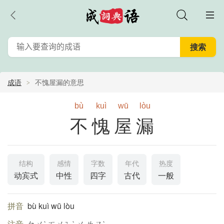
成语
不愧屋漏的意思
bù
kuì
wū
lòu
不愧屋漏
结构
感情
字数
年代
热度
动宾式
中性
四字
古代
一般
拼音
bù kuì wū lòu
注音
ㄅㄨˋ ㄎㄨㄟˋ ㄨ ㄌㄡˋ