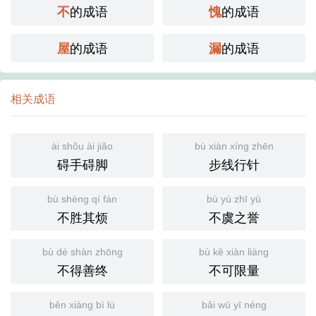
的成语
的成语
不
愧
的成语
的成语
屋
漏
相关成语
ài shǒu ài jiǎo
bù xiàn xíng zhēn
碍手碍脚
步线行针
bù shèng qí fán
bù yú zhī yù
不胜其烦
不虞之誉
bù dé shàn zhōng
bù kě xiàn liàng
不得善终
不可限量
běn xiàng bì lù
bǎi wú yī néng