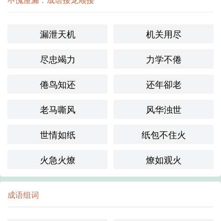
漏泄天机
机关用尽
尽忠竭力
力学不倦
倦鸟知还
还年卻老
老马嘶风
风华浊世
世情如纸
纸包不住火
火急火燎
燎如观火
成语组词