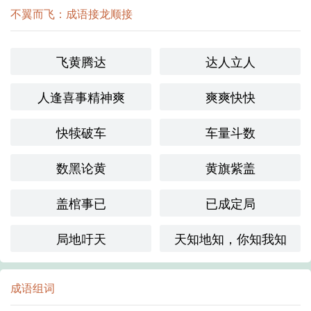
不翼而飞：成语接龙顺接
飞黄腾达
达人立人
人逢喜事精神爽
爽爽快快
快犊破车
车量斗数
数黑论黄
黄旗紫盖
盖棺事已
已成定局
局地吁天
天知地知，你知我知
成语组词