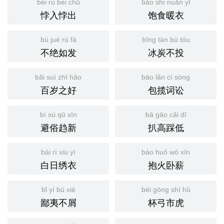
bèi rù bèi chū
bǎo shí nuǎn yī
悖入悖出
饱食暖衣
bù jué rú fà
bīng tàn bù tóu
不绝如发
冰炭不投
bǎi suì zhī hǎo
bāo lǎn cí sòng
百岁之好
包揽词讼
bì sú qū xīn
bā gāo cǎi dī
避俗趋新
扒高踩低
bái rì xiù yī
bào huǒ wò xīn
白日绣衣
抱火卧薪
bǐ yí bù xiè
bēi gōng shì hǔ
鄙夷不屑
杯弓市虎