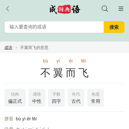
成语
不翼而飞的意思
bù
yì
ér
fēi
不翼而飞
结构
感情
字数
年代
热度
偏正式
中性
四字
古代
常用
拼音
bù yì ér fēi
注音
ㄅㄨˋ 一ˋ ㄦˊ ㄈㄟ