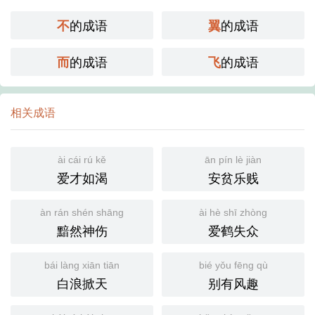
的成语
的成语
不
翼
的成语
的成语
而
飞
相关成语
ài cái rú kě
ān pín lè jiàn
爱才如渴
安贫乐贱
àn rán shén shāng
ài hè shī zhòng
黯然神伤
爱鹤失众
bái làng xiān tiān
bié yǒu fēng qù
白浪掀天
别有风趣