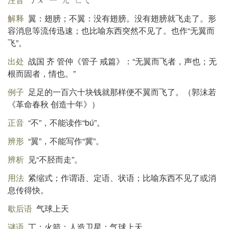
解释
翼：翅膀；不翼：没有翅膀。没有翅膀就飞走了。形
容消息等流传迅速；也比喻东西突然不见了。也作“无翼而
飞”。
出处
战国 齐 管仲《管子 戒篇》：“无翼而飞者，声也；无
根而固者，情也。”
例子
足足的一百六十块钱就那样便不翼而飞了。（郭沫若
《革命春秋 创造十年》）
正音
“不”，不能读作“bú”。
辨形
“翼”，不能写作“冀”。
辨析
见“不胫而走”。
用法
紧缩式；作谓语、定语、状语；比喻东西不见了或消
息传得快。
歇后语
气球上天
谜语
丁；火箭；人造卫星；气球上天