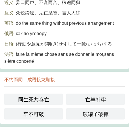
近义
异口同声、不谋而合、殊途同归
反义
众说纷纭、见仁见智、言人人殊
英语
do the same thing without previous arrangement
俄语
как по уговóру
日语
(行動や意見が)期(き)せずして一致(いっち)する
法语
faire la même chose sans se donner le mot,sans
s'être concerté
不约而同：成语接龙顺接
同生死共存亡
亡羊补牢
牢不可破
破罐子破摔