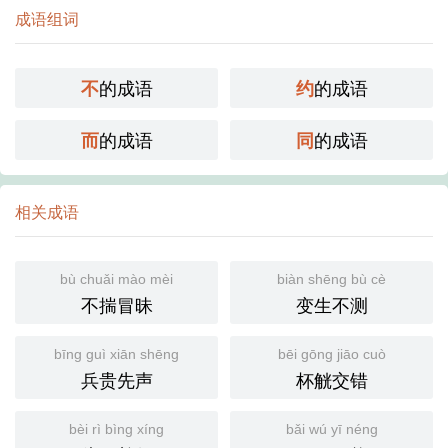
成语组词
的成语
的成语
不
约
的成语
的成语
而
同
相关成语
bù chuǎi mào mèi
biàn shēng bù cè
不揣冒昧
变生不测
bīng guì xiān shēng
bēi gōng jiāo cuò
兵贵先声
杯觥交错
bèi rì bìng xíng
bǎi wú yī néng