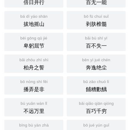
倍日并行
百无一能
bá dì yáo shān
bō fū chuí suǐ
拔地摇山
剥肤椎髓
bēi gōng qū jié
bǎi bù shī yī
卑躬屈节
百不失一
bǎi zhōu zhī shì
bēn yì jué chén
柏舟之誓
奔逸绝尘
bō nòng shì fēi
bū zāo chuò lí
播弄是非
餔糟歠醨
bù yuǎn wàn lǐ
bǎi qiǎo qiān qióng
不远万里
百巧千穷
bīng bù yàn zhà
bō jué yún guǐ