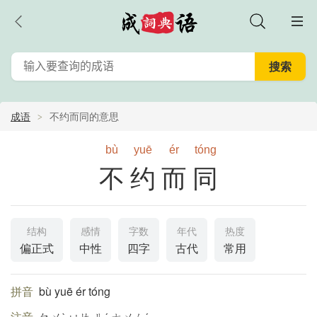
成语
不约而同的意思
bù
yuē
ér
tóng
不约而同
结构
感情
字数
年代
热度
偏正式
中性
四字
古代
常用
拼音
bù yuē ér tóng
注音
ㄅㄨˋ ㄩㄝ ㄦˊ ㄊㄨㄥˊ