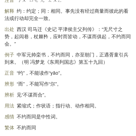
解释
约：约定；同：相同。事先没有经过商量而彼此的看
法或行动却完全一致。
出处
西汉 司马迁《史记 平津侯主父列传》：“无尺寸之
势，起闾巷，杖棘矜，应时而皆动，不谋而俱起，不约而同
会。”
例子
中军元帅栾书，不约而同，亦至朝门，正遇胥童引兵
到来。（明 冯梦龙《东周列国志》第五十九回）
正音
“约”，不能读作“yāo”。
辨形
“而”，不能写作“尔”。
辨析
见“不谋而合”。
用法
紧缩式；作状语；指行动、动作相同。
感情
不约而同是中性词。
繁体
不約而同