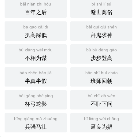
bǎi nián zhī hòu
bì shì lí sú
百年之后
避世离俗
bā gāo cǎi dī
bài guǐ qiú shén
扒高踩低
拜鬼求神
bù xiāng wéi móu
bù bù dēng gāo
不相为谋
步步登高
bàn zhēn bàn jiǎ
bān shī huí cháo
半真半假
班师回朝
bēi gōng shé yǐng
bù chǐ xià wèn
杯弓蛇影
不耻下问
bīng qiáng mǎ zhuàng
bī liáng wéi chāng
兵强马壮
逼良为娼