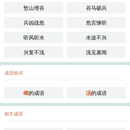
堑山堙谷
谷马砺兵
兵凶战危
危言悚听
听风听水
水波不兴
兴复不浅
浅见寡闻
成语组词
的成语
的成语
峨
汤
相关成语