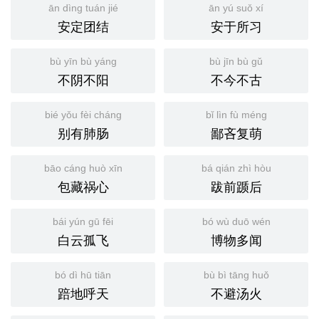
ān dìng tuán jié
ān yú suǒ xí
安定团结
安于所习
bù yīn bù yáng
bù jīn bù gǔ
不阴不阳
不今不古
bié yǒu fèi cháng
bǐ lìn fù méng
别有肺肠
鄙吝复萌
bāo cáng huò xīn
bá qián zhì hòu
包藏祸心
跋前踬后
bái yún gū fēi
bó wù duō wén
白云孤飞
博物多闻
bó dì hū tiān
bù bì tāng huǒ
踣地呼天
不避汤火