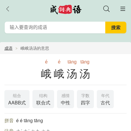
成语
峨峨汤汤的意思
é
é
tāng
tāng
峨峨汤汤
组合
结构
感情
字数
年代
AABB式
联合式
中性
四字
古代
拼音
é é tāng tāng
注音
ㄜˊ ㄜˊ ㄊㄤ ㄊㄤ