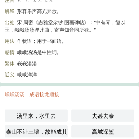
解释
形容乐声高亢奔放。
出处
宋·周密《志雅堂杂钞·图画碑帖》：“中有琴，徽以
玉，峨峨汤汤弹此曲，寄声知音同所欲。”
用法
作状语；用于书面语。
感情
峨峨汤汤是中性词。
繁体
峩峩湯湯
近义
峨峨洋洋
峨峨汤汤：成语接龙顺接
汤里来，水里去
去甚去泰
泰山不让土壤，故能成其高
高城深堑