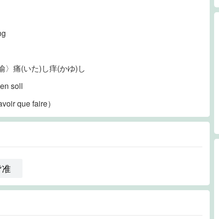
ng
〉痛(いた)し痒(かゆ)し
en soll
savoir que faire）
皆准