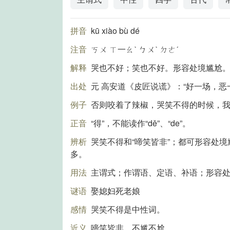
拼音
kū xiào bù dé
注音
ㄎㄨ ㄒ一ㄠˋ ㄅㄨˋ ㄉㄜˊ
解释
哭也不好；笑也不好。形容处境尴尬
出处
元 高安道《皮匠说谎》：“好一场，恶
例子
否则咬着了辣椒，哭笑不得的时候，我
正音
“得”，不能读作“dě”、“de”。
辨析
哭笑不得和“啼笑皆非”；都可形容处境
多。
用法
主谓式；作谓语、定语、补语；形容
谜语
娶媳妇死老娘
感情
哭笑不得是中性词。
近义
啼笑皆非、不尴不尬