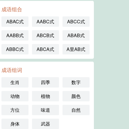
成语组合
ABAC式
AABC式
ABCC式
AABB式
ABCB式
ABAB式
ABBC式
ABCA式
A里AB式
成语组词
生肖
四季
数字
动物
植物
颜色
方位
味道
自然
身体
武器