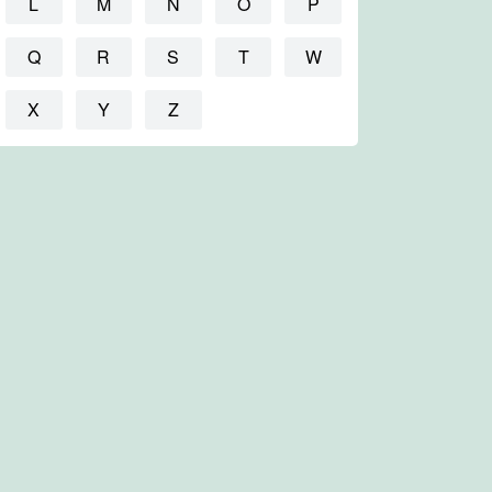
L
M
N
O
P
Q
R
S
T
W
X
Y
Z