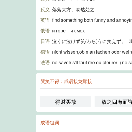
反义
落落大方、泰然处之
英语
find something both funny and annoyi
俄语
и горе，и смех
日语
泣くに泣けず笑(わら)うに笑えず。〈喻
德语
nicht wissen,ob man lachen oder wein
法语
ne savoir s'il faut rire ou pleurer（ne 
哭笑不得：成语接龙顺接
得财买放
放之四海而
成语组词