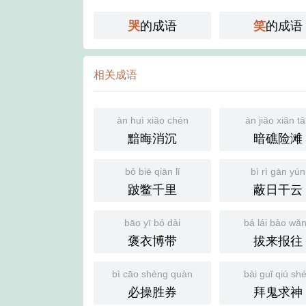
的成语
的成语
哭
笑
相关成语
àn huì xiāo chén
àn jiāo xiǎn t
黯晦消沉
暗礁险滩
bǒ biē qiān lǐ
bì rì gān yún
跛鳖千里
蔽日干云
bāo yī bó dài
bá lái bào wǎ
褒衣博带
拔来报往
bì cāo shèng quàn
bài guǐ qiú sh
必操胜券
拜鬼求神