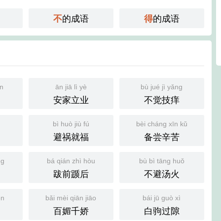
的成语
的成语
不
得
ān
ān jiā lì yè
bù jué jì yǎng
安家立业
不觉技痒
bì huò jiù fú
bèi cháng xīn kǔ
避祸就福
备尝辛苦
ng
bá qián zhì hòu
bù bì tāng huǒ
跋前踬后
不避汤火
én
bǎi mèi qiān jiāo
bái jū guò xì
百媚千娇
白驹过隙