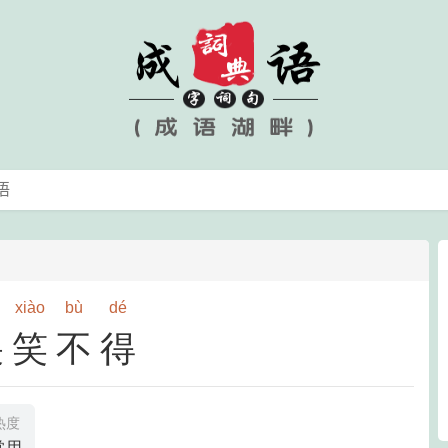
xiào
bù
dé
哭笑不得
热度
常用