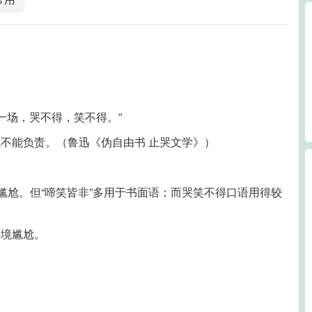
。
一场，哭不得，笑不得。”
不能负责。（鲁迅《伪自由书 止哭文学》）
尴尬。但“啼笑皆非”多用于书面语；而哭笑不得口语用得较
处境尴尬。