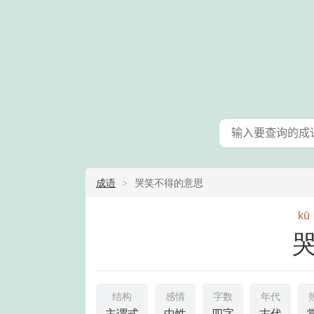
成语
哭笑不得的意思
kū
结构
感情
字数
年代
主谓式
中性
四字
古代