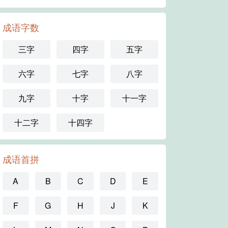
成语字数
三字
四字
五字
六字
七字
八字
九字
十字
十一字
十二字
十四字
成语首拼
A
B
C
D
E
F
G
H
J
K