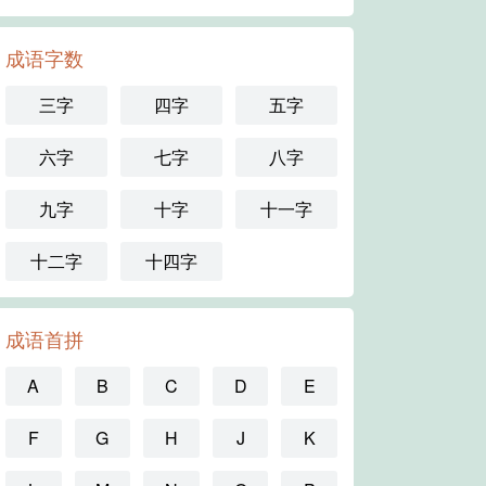
成语字数
三字
四字
五字
六字
七字
八字
九字
十字
十一字
十二字
十四字
成语首拼
A
B
C
D
E
F
G
H
J
K