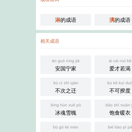
的成语
的成语
淋
漓
相关成语
ān guó níng jiā
ài cái ruò kě
安国宁家
爱才若渴
bù cì zhī qiān
bù kě kuí du
不次之迁
不可揆度
bīng hún xuě pò
bǎo shí nuǎn 
冰魂雪魄
饱食暖衣
bù gǔ léi mén
bié bào pí p