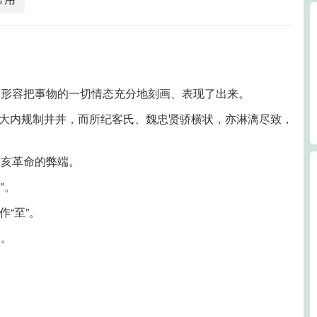
。形容把事物的一切情态充分地刻画、表现了出来。
叙次大内规制井井，而所纪客氏、魏忠贤骄横状，亦淋漓尽致，
辛亥革命的弊端。
n”。
作“至”。
义。