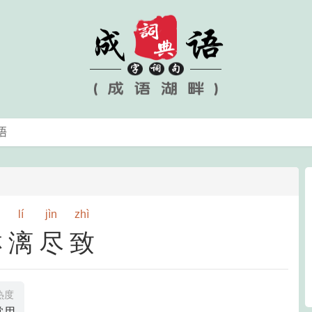
lí
jìn
zhì
淋漓尽致
热度
常用