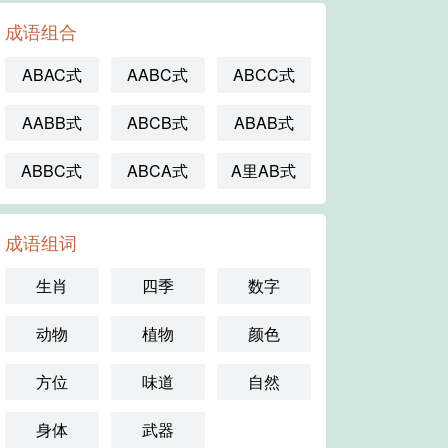
成语组合
ABAC式
AABC式
ABCC式
AABB式
ABCB式
ABAB式
ABBC式
ABCA式
A里AB式
成语组词
生肖
四季
数字
动物
植物
颜色
方位
味道
自然
身体
武器