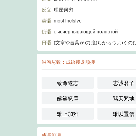
反义
理屈词穷
英语
most incisive
俄语
с исчерпывающей полнотой
日语
(文章や言葉が)力強(ちからづよ)くの
淋漓尽致：成语接龙顺接
致命遂志
志诚君子
嬉笑怒骂
骂天咒地
难上加难
难以置信
成语组词