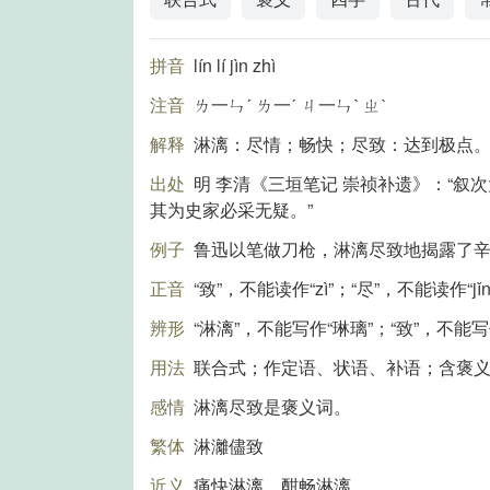
拼音
lín lí jìn zhì
注音
ㄌ一ㄣˊ ㄌ一ˊ ㄐ一ㄣˋ ㄓˋ
解释
淋漓：尽情；畅快；尽致：达到极点
出处
明 李清《三垣笔记 崇祯补遗》：“
其为史家必采无疑。”
例子
鲁迅以笔做刀枪，淋漓尽致地揭露了
正音
“致”，不能读作“zì”；“尽”，不能读作“jǐ
辨形
“淋漓”，不能写作“琳璃”；“致”，不能写
用法
联合式；作定语、状语、补语；含褒
感情
淋漓尽致是褒义词。
繁体
淋灕儘致
近义
痛快淋漓、酣畅淋漓