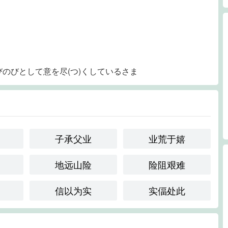
びのびとして意を尽(つ)くしているさま
子承父业
业荒于嬉
地远山险
险阻艰难
信以为实
实偪处此