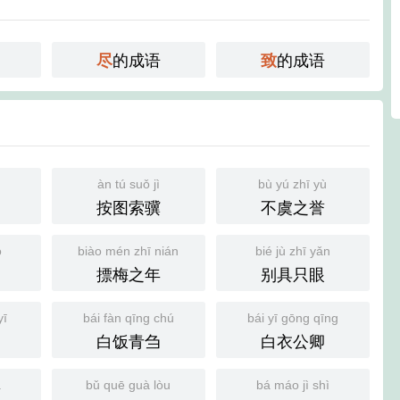
的成语
的成语
尽
致
àn tú suǒ jì
bù yú zhī yù
按图索骥
不虞之誉
ó
biào mén zhī nián
bié jù zhī yǎn
摽梅之年
别具只眼
yī
bái fàn qīng chú
bái yī gōng qīng
白饭青刍
白衣公卿
á
bǔ quē guà lòu
bá máo jì shì