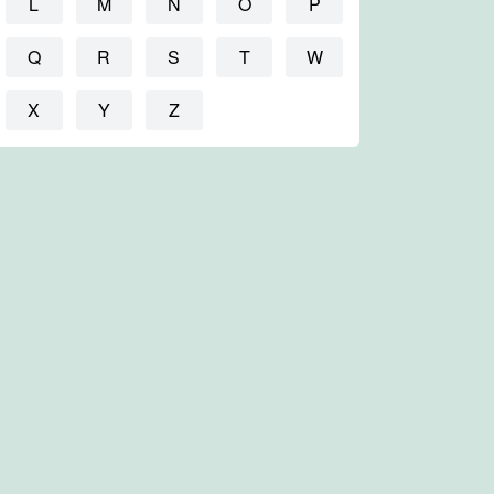
L
M
N
O
P
Q
R
S
T
W
X
Y
Z