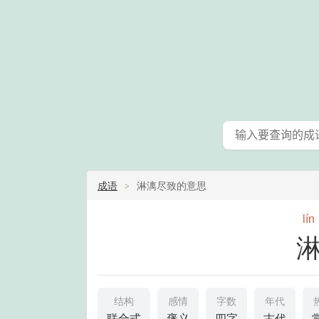
成语
淋漓尽致的意思
lín
结构
感情
字数
年代
联合式
褒义
四字
古代