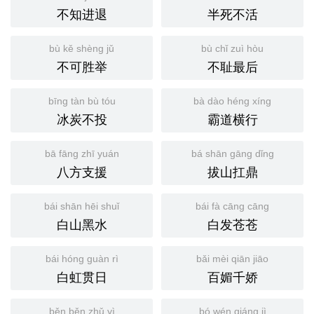
不知进退
半死不活
bù kě shèng jǔ
bù chǐ zuì hòu
不可胜举
不耻最后
bīng tàn bù tóu
bà dào héng xíng
冰炭不投
霸道横行
bā fāng zhī yuán
bá shān gāng dǐng
八方支援
拔山扛鼎
bái shān hēi shuǐ
bái fà cāng cāng
白山黑水
白发苍苍
bái hóng guàn rì
bǎi mèi qiān jiāo
白虹贯日
百媚千娇
běn běn zhǔ yì
bó wén qiáng jì