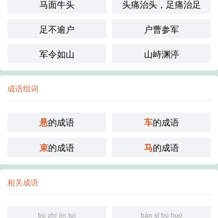
马面牛头
头痛治头，足痛治足
足不逾户
户曹参军
军令如山
山峙渊渟
成语组词
的成语
的成语
悬
车
的成语
的成语
束
马
相关成语
bù zhī jìn tuì
bàn sǐ bù huó