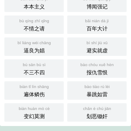
本本主义
博闻强记
bù qíng zhī qǐng
bǎi nián dà jì
不情之请
百年大计
bī liáng wéi chāng
bì shí jiù xū
逼良为娼
避实就虚
bù sān bù sì
bào chóu xuě hèn
不三不四
报仇雪恨
biàn tǐ lín shāng
bào tiào rú léi
遍体鳞伤
暴跳如雷
biàn huàn mò cè
chǎn è chú jiān
变幻莫测
刬恶锄奸