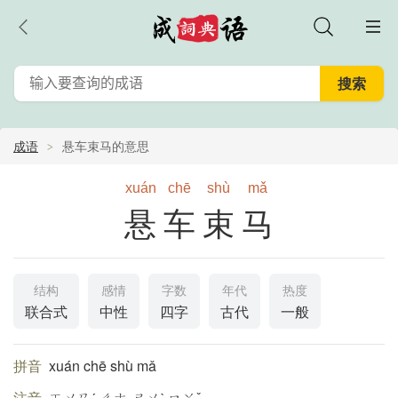
成语
悬车束马的意思
xuán
chē
shù
mǎ
悬车束马
结构
感情
字数
年代
热度
联合式
中性
四字
古代
一般
拼音
xuán chē shù mǎ
注音
ㄒㄨㄢˊ ㄔㄜ ㄕㄨˋ ㄇㄚˇ