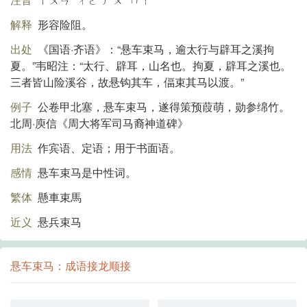
解释
形容险阻。
出处
《国语·齐语》：“悬车束马，逾太行与辟耳之溪拘
夏。”韦昭注：“太行、辟耳，山名也。拘夏，辟耳之溪也。
三者皆山险溪谷，故悬钩其车，偪束其马以渡。”
例子
公卷甲北塞，悬车束马，遂得策预葭萌，勋参绵竹。
北周·庾信《周大将军司马裔神道碑》
用法
作宾语、定语；用于书面语。
感情
悬车束马是中性词。
繁体
懸車束馬
近义
悬兵束马
悬车束马：成语接龙顺接