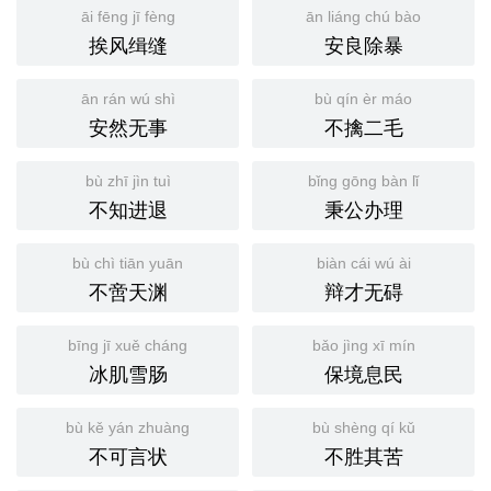
āi fēng jī fèng
ān liáng chú bào
挨风缉缝
安良除暴
ān rán wú shì
bù qín èr máo
安然无事
不擒二毛
bù zhī jìn tuì
bǐng gōng bàn lǐ
不知进退
秉公办理
bù chì tiān yuān
biàn cái wú ài
不啻天渊
辩才无碍
bīng jī xuě cháng
bǎo jìng xī mín
冰肌雪肠
保境息民
bù kě yán zhuàng
bù shèng qí kǔ
不可言状
不胜其苦