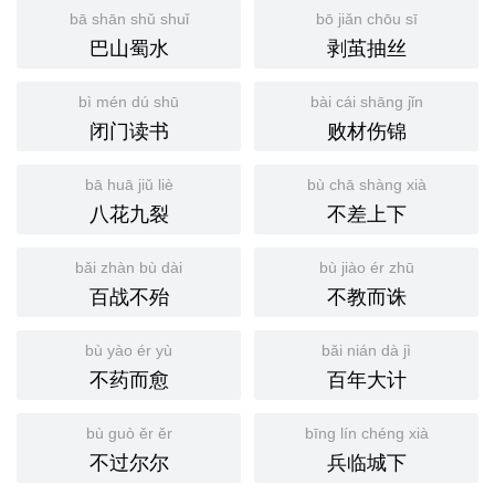
bā shān shǔ shuǐ
bō jiǎn chōu sī
巴山蜀水
剥茧抽丝
bì mén dú shū
bài cái shāng jǐn
闭门读书
败材伤锦
bā huā jiǔ liè
bù chā shàng xià
八花九裂
不差上下
bǎi zhàn bù dài
bù jiào ér zhū
百战不殆
不教而诛
bù yào ér yù
bǎi nián dà jì
不药而愈
百年大计
bù guò ěr ěr
bīng lín chéng xià
不过尔尔
兵临城下