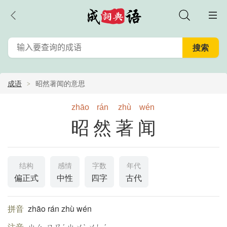
成语
昭然著闻的意思
zhāo
rán
zhù
wén
昭然著闻
结构
感情
字数
年代
偏正式
中性
四字
古代
拼音
zhāo rán zhù wén
注音
ㄓㄠ ㄖㄢˊ ㄓㄨˋ ㄨㄣˊ