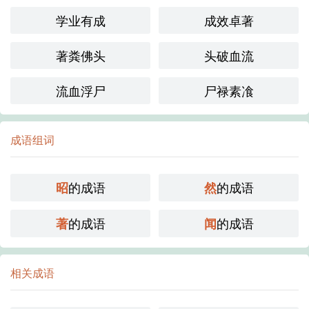
学业有成
成效卓著
著粪佛头
头破血流
流血浮尸
尸禄素飡
成语组词
的成语
的成语
昭
然
的成语
的成语
著
闻
相关成语