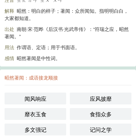
解释
昭然：明白的样子；著闻：众所闻知。指明明白白，
大家都知道。
出处
南朝·宋·范晔《后汉书·光武帝传》：“符瑞之应，昭然
著闻。”
用法
作谓语、定语；用于书面语。
感情
昭然著闻是中性词。
昭然著闻：成语接龙顺接
闻风响应
应风披靡
靡衣玉食
食指众多
多文强记
记问之学