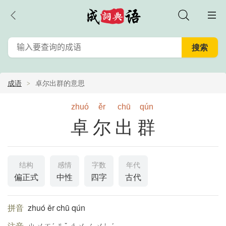
成语
卓尔出群的意思
zhuó
ěr
chū
qún
卓尔出群
结构
感情
字数
年代
偏正式
中性
四字
古代
拼音
zhuó ěr chū qún
注音
ㄓㄨㄛˊ ㄦˇ ㄔㄨ ㄑㄨㄣˊ