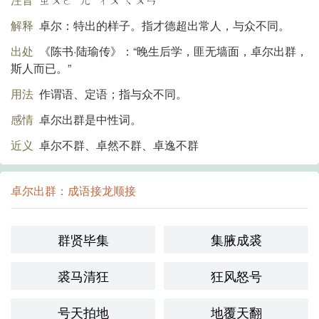
解释
卓尔：特出的样子。指才德超出常人，与众不同。
出处
《陈书·陆瑜传》：“晚生后学，匪无墙面，卓尔出群，
斯人而已。”
用法
作谓语、定语；指与众不同。
感情
卓尔出群是中性词。
近义
卓尔不群、卓然不群、卓逸不群
卓尔出群：成语接龙顺接
群贤毕集
集腋成裘
裘马清狂
狂风怒号
号天拍地
地覆天翻