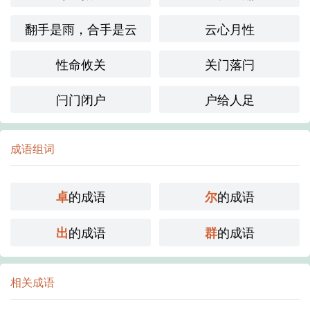
翻手是雨，合手是云
云心月性
性命攸关
关门落闩
闩门闭户
户给人足
成语组词
的成语
的成语
卓
尔
的成语
的成语
出
群
相关成语