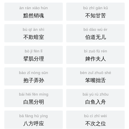
àn rán xiāo hún
bù zhī gān kǔ
黯然销魂
不知甘苦
bù qī àn shì
bó dào wú ér
不欺暗室
伯道无儿
bò jī fēn lǐ
bì zuò fū rén
擘肌分理
婢作夫人
bào zǐ nòng sūn
bèn zuǐ zhuō shé
抱子弄孙
笨嘴拙舌
bái hēi fēn míng
bái yú rù zhōu
白黑分明
白鱼入舟
bā fāng hū yìng
bù cì zhī wèi
八方呼应
不次之位