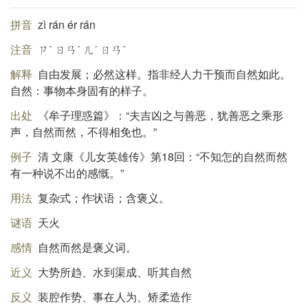
拼音
zì rán ér rán
注音
ㄗˋ ㄖㄢˊ ㄦˊ ㄖㄢˊ
解释
自由发展；必然这样。指非经人力干预而自然如此。
自然：事物本身固有的样子。
出处
《牟子理惑篇》：“夫吉凶之与善恶，犹善恶之乘形
声，自然而然，不得相免也。”
例子
清 文康《儿女英雄传》第18回：“不知怎的自然而然
有一种说不出的感慨。”
用法
复杂式；作状语；含褒义。
谜语
天火
感情
自然而然是褒义词。
近义
大势所趋、水到渠成、听其自然
反义
装腔作势、事在人为、矫柔造作