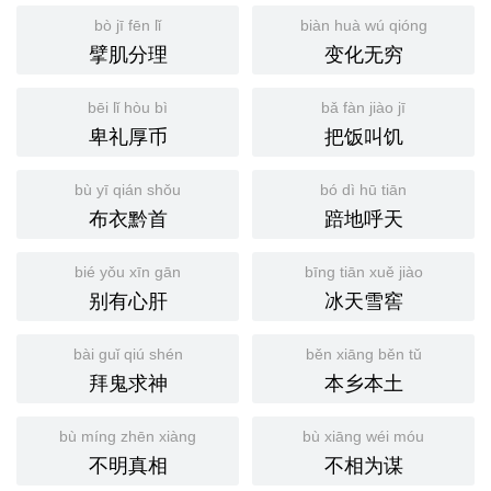
bò jī fēn lǐ
biàn huà wú qióng
擘肌分理
变化无穷
bēi lǐ hòu bì
bǎ fàn jiào jī
卑礼厚币
把饭叫饥
bù yī qián shǒu
bó dì hū tiān
布衣黔首
踣地呼天
bié yǒu xīn gān
bīng tiān xuě jiào
别有心肝
冰天雪窖
bài guǐ qiú shén
běn xiāng běn tǔ
拜鬼求神
本乡本土
bù míng zhēn xiàng
bù xiāng wéi móu
不明真相
不相为谋