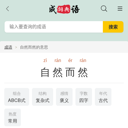
成语
自然而然的意思
zì
rán
ér
rán
自然而然
组合
结构
感情
字数
年代
ABCB式
复杂式
褒义
四字
古代
热度
常用