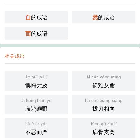
的成语
的成语
自
然
的成语
而
相关成语
ào huǐ wú jí
ài nán cóng mìng
懊悔无及
碍难从命
āi hóng biàn yě
bá dāo xiāng xiàng
哀鸿遍野
拔刀相向
bù è ér yán
bìng gǔ zhī lí
不恶而严
病骨支离