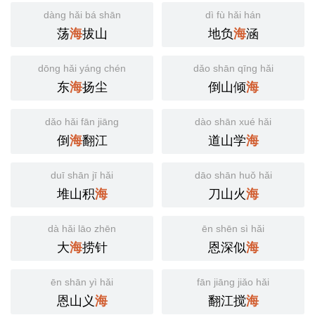
dàng hǎi bá shān
dì fù hǎi hán
荡
拔山
地负
涵
海
海
dōng hǎi yáng chén
dǎo shān qīng hǎi
东
扬尘
倒山倾
海
海
dǎo hǎi fān jiāng
dào shān xué hǎi
倒
翻江
道山学
海
海
duī shān jī hǎi
dāo shān huǒ hǎi
堆山积
刀山火
海
海
dà hǎi lāo zhēn
ēn shēn sì hǎi
大
捞针
恩深似
海
海
ēn shān yì hǎi
fān jiāng jiǎo hǎi
恩山义
翻江搅
海
海