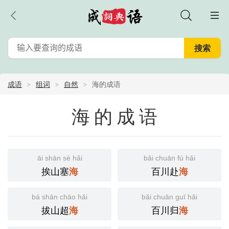
成语
组词
自然
海的成语
海的成语
āi shān sè hǎi
bǎi chuān fù hǎi
挨山塞
百川赴
海
海
bá shān chāo hǎi
bǎi chuān guī hǎi
拔山超
百川归
海
海