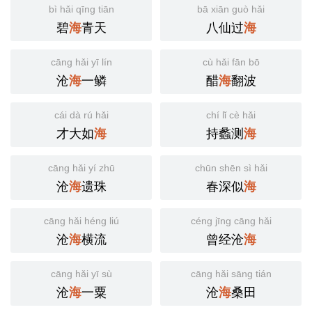
bì hǎi qīng tiān
bā xiān guò hǎi
碧
青天
八仙过
海
海
cāng hǎi yī lín
cù hǎi fān bō
沧
一鳞
醋
翻波
海
海
cái dà rú hǎi
chí lǐ cè hǎi
才大如
持蠡测
海
海
cāng hǎi yí zhū
chūn shēn sì hǎi
沧
遗珠
春深似
海
海
cāng hǎi héng liú
céng jīng cāng hǎi
沧
横流
曾经沧
海
海
cāng hǎi yī sù
cāng hǎi sāng tián
沧
一粟
沧
桑田
海
海