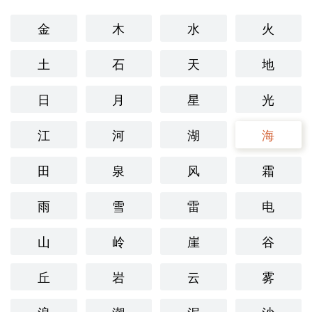
金
木
水
火
土
石
天
地
日
月
星
光
江
河
湖
海
田
泉
风
霜
雨
雪
雷
电
山
岭
崖
谷
丘
岩
云
雾