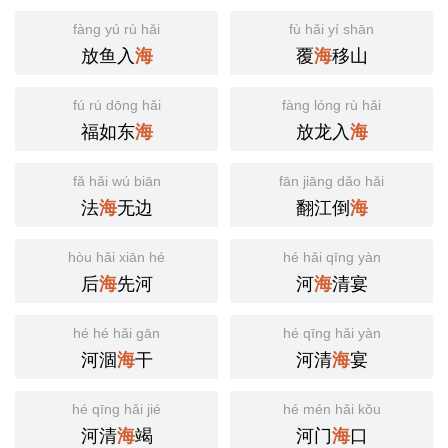
fàng yú rù hǎi
fù hǎi yí shān
放鱼入
覆
移山
海
海
fú rú dōng hǎi
fàng lóng rù hǎi
福如东
放龙入
海
海
fǎ hǎi wú biān
fān jiāng dǎo hǎi
法
无边
翻江倒
海
海
hòu hǎi xiān hé
hé hǎi qīng yàn
后
先河
河
清宴
海
海
hé hé hǎi gān
hé qīng hǎi yàn
河涸
干
河清
宴
海
海
hé qīng hǎi jié
hé mén hǎi kǒu
河清
竭
河门
口
海
海