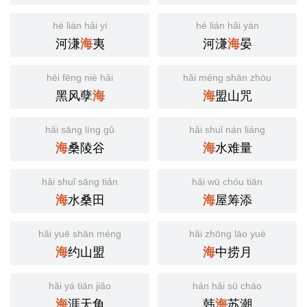
hé lián hǎi yí
hé lián hǎi yàn
河溓
夷
河溓
晏
海
海
hēi fēng niè hǎi
hǎi méng shān zhòu
黑风孽
盟山咒
海
海
hǎi sāng líng gǔ
hǎi shuǐ nán liáng
桑陵谷
水难量
海
海
hǎi shuǐ sāng tián
hǎi wū chóu tiān
水桑田
屋筹添
海
海
hǎi yuē shān méng
hǎi zhōng lāo yuè
约山盟
中捞月
海
海
hǎi yá tiān jiǎo
hán hǎi sū cháo
涯天角
韩
苏潮
海
海