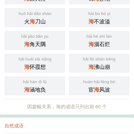
huǒ hǎi dāo shān
hǎi bù bō yì
火
刀山
不波溢
海
海
hǎi jiǎo tiān yú
hǎi hé shí làn
角天隅
涸石烂
海
海
hǎi huái xiá xiǎng
hǎi fèi shān bēng
怀霞想
沸山崩
海
海
hǎi hán dì fù
huàn hǎi fēng bō
涵地负
宦
风波
海
海
因篇幅关系，海的成语只列出前 60 个
自然成语