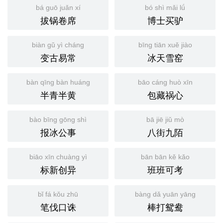
bá guō juǎn xí
bó shì mǎi lǘ
拔锅卷席
博士买驴
biàn gǔ yì cháng
bīng tiān xuě jiào
变古易常
冰天雪窑
bàn qīng bàn huáng
bāo cáng huò xīn
半青半黄
包藏祸心
bào bīng gōng shì
bā jiē jiǔ mò
报冰公事
八街九陌
biāo xīn chuàng yì
bān bān kě kǎo
标新创异
班班可考
bǐ fá kǒu zhū
bàng dǎ yuān yāng
笔伐口诛
棒打鸳鸯