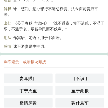
解释
诛：惩罚。惩办罪行不避忌权贵。法令面前贵贱平
等。
出处
《晏子春秋·内篇问》：“诛不避贵，赏不遗贱，不淫于
乐，不遁于哀，尽智导民而不伐声。”
用法
作宾语、定语；用于书面语。
感情
诛不避贵是中性词。
诛不避贵：成语接龙顺接
贵耳贱目
目不识丁
丁宁周至
至于此极
极情尽致
致仕悬车