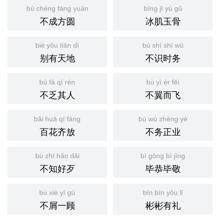
bù chéng fāng yuán
bīng jī yù gǔ
不成方圆
冰肌玉骨
bié yǒu tiān dì
bù shí shí wù
别有天地
不识时务
bù fá qí rén
bù yì ér fēi
不乏其人
不翼而飞
bǎi huā qí fàng
bù wù zhèng yè
百花齐放
不务正业
bù zhī hǎo dǎi
bì gōng bì jìng
不知好歹
毕恭毕敬
bù xiè yī gù
bīn bīn yǒu lǐ
不屑一顾
彬彬有礼