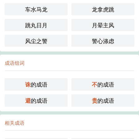
车水马龙
龙拿虎跳
跳丸日月
月晕主风
风尘之警
警心涤虑
成语组词
的成语
的成语
诛
不
的成语
的成语
避
贵
相关成语