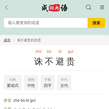
成语
诛不避贵的意思
zhū
bù
bì
guì
诛不避贵
结构
感情
字数
年代
紧缩式
中性
四字
古代
拼音
zhū bù bì guì
注音
ㄓㄨ ㄅㄨˋ ㄅ一ˋ ㄍㄨㄟˋ